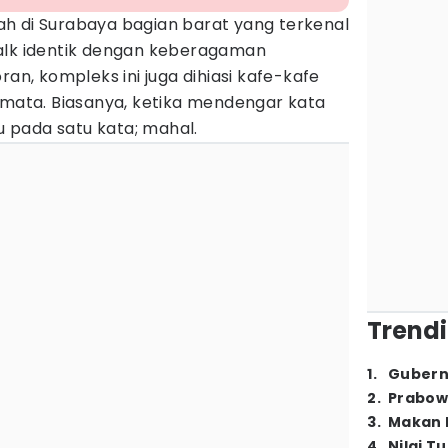
h di Surabaya bagian barat yang terkenal
alk identik dengan keberagaman
ran, kompleks ini juga dihiasi kafe-kafe
ta. Biasanya, ketika mendengar kata
ju pada satu kata; mahal.
Trendi
1
.
Gubern
2
.
Prabow
3
.
Makan B
4
.
Nilai T