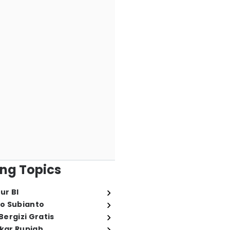
ng Topics
ur BI
o Subianto
ergizi Gratis
ukar Rupiah