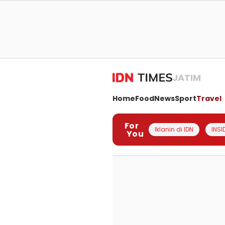
JATIM
Home
Food
News
Sport
Travel
For
Iklanin di IDN
INSI
You