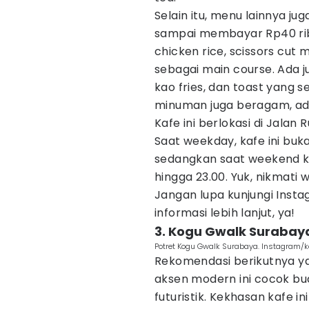
Selain itu, menu lainnya ju
sampai membayar Rp40 rib
chicken rice, scissors cut 
sebagai main course. Ada ju
kao fries, dan toast yang s
minuman juga beragam, ada
Kafe ini berlokasi di Jalan 
Saat weekday, kafe ini buka
sedangkan saat weekend kaf
hingga 23.00. Yuk, nikmati 
Jangan lupa kunjungi Ins
informasi lebih lanjut, ya!
3. Kogu Gwalk Surabay
Potret Kogu Gwalk Surabaya. Instagram/
Rekomendasi berikutnya ya
aksen modern ini cocok bua
futuristik. Kekhasan kafe 