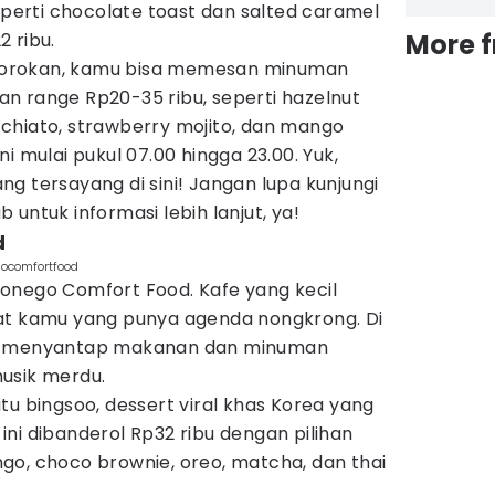
seperti chocolate toast dan salted caramel
More 
 ribu.
orokan, kamu bisa memesan minuman
n range Rp20-35 ribu, seperti hazelnut
chiato, strawberry mojito, dan mango
i mulai pukul 07.00 hingga 23.00. Yuk,
g tersayang di sini! Jangan lupa kunjungi
 untuk informasi lebih lanjut, ya!
d
gocomfortfood
onego Comfort Food. Kafe yang kecil
at kamu yang punya agenda nongkrong. Di
at menyantap makanan dan minuman
musik merdu.
tu bingsoo, dessert viral khas Korea yang
ni dibanderol Rp32 ribu dengan pilihan
go, choco brownie, oreo, matcha, dan thai