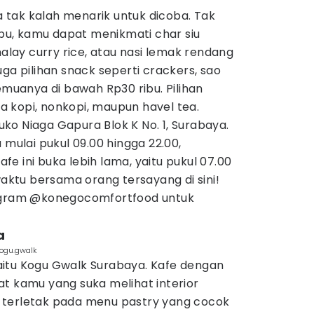
ga tak kalah menarik untuk dicoba. Tak
u, kamu dapat menikmati char siu
malay curry rice, atau nasi lemak rendang
ga pilihan snack seperti crackers, sao
emuanya di bawah Rp30 ribu. Pilihan
 kopi, nonkopi, maupun havel tea.
Ruko Niaga Gapura Blok K No. 1, Surabaya.
 mulai pukul 09.00 hingga 22.00,
e ini buka lebih lama, yaitu pukul 07.00
waktu bersama orang tersayang di sini!
tagram @konegocomfortfood untuk
a
kogu.gwalk
itu Kogu Gwalk Surabaya. Kafe dengan
t kamu yang suka melihat interior
ini terletak pada menu pastry yang cocok