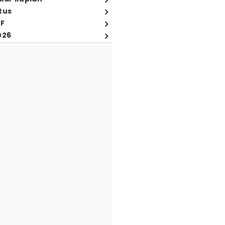
tus
FF
026