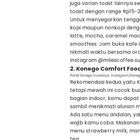
juga varian toast lainnya 
toast dengan range Rp15-22
Untuk menyegarkan tengg
kopi maupun nonkopi denga
latte, mocha, caramel mac
smoothies. Jam buka kafe in
nikmati waktu bersama oran
Instagram @milescoffee.sub
2. Konego Comfort Foo
Potret Konego Surabaya. Instagram/Kone
Rekomendasi kedua yaitu K
tetapi mewah ini cocok bu
bagian indoor, kamu dap
sambil menikmati alunan 
Ada satu menu andalan, yai
wajib kamu coba. Makanan i
menu strawberry milk, man
tea.