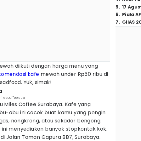
5
.
17 Agus
6
.
Piala A
7
.
GIIAS 2
ewah diikuti dengan harga menu yang
komendasi kafe
mewah under Rp50 ribu di
sadfood. Yuk, simak!
a
milescoffee.sub
 Miles Coffee Surabaya. Kafe yang
abu-abu ini cocok buat kamu yang pengin
as, nongkrong, atau sekadar bengong.
t ini menyediakan banyak stopkontak kok.
si di Jalan Taman Gapura BB7, Surabaya.