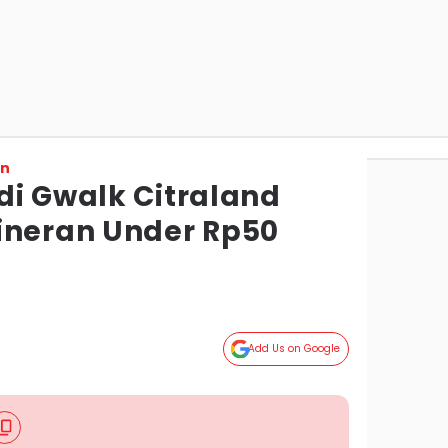
on
di Gwalk Citraland
ineran Under Rp50
Add Us on Google