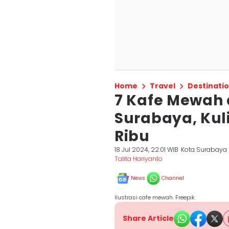
Home
Travel
Destinati
7 Kafe Mewah 
Surabaya, Kul
Ribu
18 Jul 2024, 22:01 WIB
Kota Surabaya
Talita Hariyanto
News
Channel
Ilustrasi cafe mewah. Freepik
Share Article