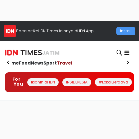
Baca artikel
IDN Times
lainnya di IDN App
Install
JATIM
Home
Food
News
Sport
Travel
For
Iklanin di IDN
INSIDENESIA
#LokalBerdaya
You