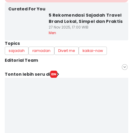
Curated For You
5 Rekomendasi Sajadah Travel
Brand Lokal, Simpel dan Praktis
27 Nov 2025, 17:00 WIB
Men
Topics
sajadah
ramadan
Divert me
kaikai-now
Editorial Team
Editor
Tonton lebih seru di
Mayang Ulfah Narimanda
Editor
Faiz Nashrillah