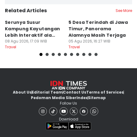
Related Articles
See More
Serunya Susur
5 Desa Terindah di Jawa
5
Kampung Kayutangan
Timur, Panorama
S
Lebih Interaktif ala
Alamnya Masih Terjaga
S
Kelana Race
08 Agu 2026, 17:09 WIB
05 Agu 2026, 16:27 WIB
A
04
Travel
Travel
Tr
About Us
Editorial Team
Contact Us
Terms of Services
Pedoman Media Siber
Index
Sitemap
Follow Us
Download