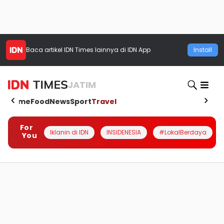
Baca artikel
IDN Times
lainnya di IDN App
Install
JATIM
Home
Food
News
Sport
Travel
For
Iklanin di IDN
INSIDENESIA
#LokalBerdaya
You