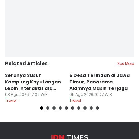
Related Articles
See More
Serunya Susur
5 Desa Terindah di Jawa
5
Kampung Kayutangan
Timur, Panorama
S
Lebih Interaktif ala
Alamnya Masih Terjaga
S
Kelana Race
08 Agu 2026, 17:09 WIB
05 Agu 2026, 16:27 WIB
A
04
Travel
Travel
Tr