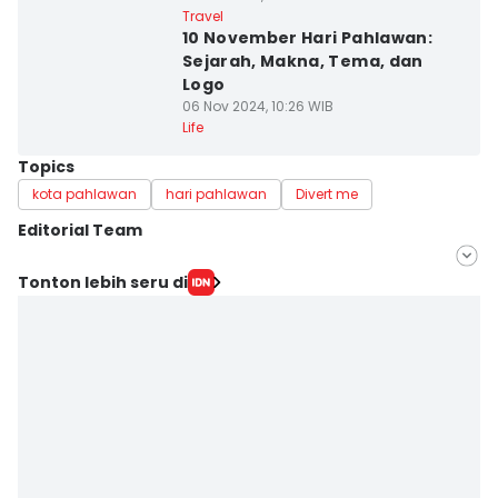
Travel
10 November Hari Pahlawan:
Sejarah, Makna, Tema, dan
Logo
06 Nov 2024, 10:26 WIB
Life
Topics
kota pahlawan
hari pahlawan
Divert me
Editorial Team
Editor
Tonton lebih seru di
Faiz Nashrillah
Editor
Zumrotul Abidin