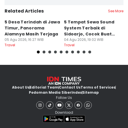
Related Articles
See More
5 Desa Terindah di Jawa
5 Tempat Sewa Sound
7 
Timur, Panorama
System Terbaik di
P
Alamnya Masih Terjaga
Sidoarjo, Cocok Buat
M
05 Agu 2026, 16:27 WIB
Agustusan
04 Agu 2026, 19:02 WIB
A
04
Travel
Travel
Tr
About Us
Editorial Team
Contact Us
Terms of Services
Pedoman Media Siber
Index
Sitemap
Follow Us
Download