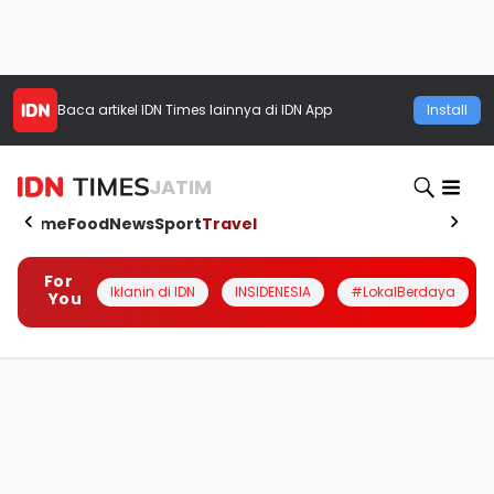
Baca artikel
IDN Times
lainnya di IDN App
Install
JATIM
Home
Food
News
Sport
Travel
For
Iklanin di IDN
INSIDENESIA
#LokalBerdaya
You