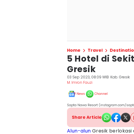
Home
Travel
Destinati
5 Hotel di Sek
Gresik
03 Sep 2023, 08:09 WIB
Kab. Gresik
M. Imron Fauzi
News
Channel
Sapta Nawa Resort (instagram.com/sap
Share Article
Alun-alun
Gresik berlokasi 