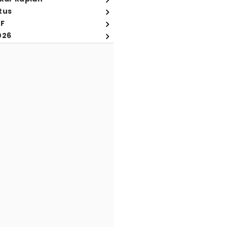
tus
FF
026