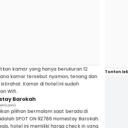
kan kamar yang hanya berukuran 12
Tonton leb
sana kamar tersebut nyaman, tenang dan
stirahat. Kamar di hotel ini sudah
an Wifi.
stay Barokah
ooms.com)
dikan pilihan bermalam saat berada di
 adalah SPOT ON 92786 Homestay Barokah.
egis, hotel ini memiliki harga check in yang