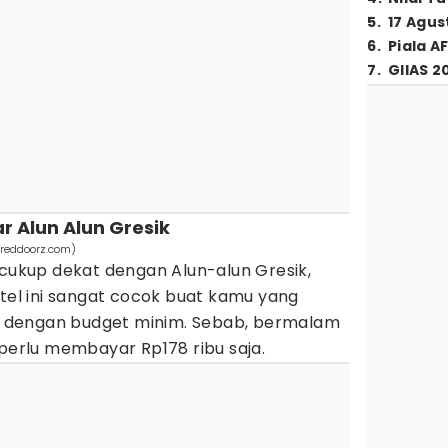
5
.
17 Agus
6
.
Piala A
7
.
GIIAS 2
ar Alun Alun Gresik
(reddoorz.com)
 cukup dekat dengan Alun-alun Gresik,
otel ini sangat cocok buat kamu yang
 dengan budget minim. Sebab, bermalam
 perlu membayar Rp178 ribu saja.