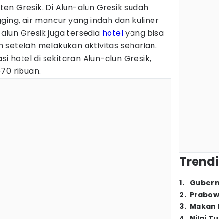
en Gresik. Di Alun-alun Gresik sudah
ging, air mancur yang indah dan kuliner
n-alun Gresik juga tersedia
hotel
yang bisa
 setelah melakukan aktivitas seharian.
si hotel di sekitaran Alun-alun Gresik,
70 ribuan.
Trendi
1
.
Gubern
2
.
Prabow
3
.
Makan B
4
.
Nilai T