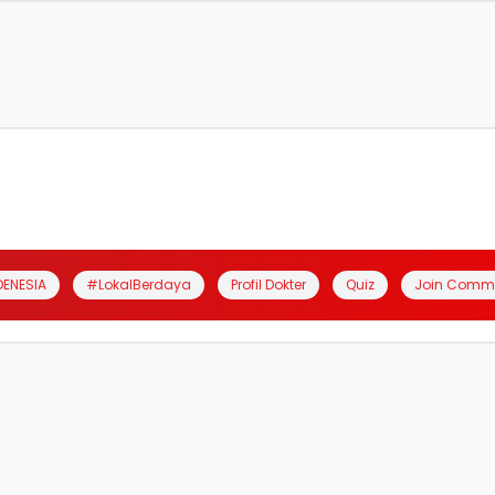
DENESIA
#LokalBerdaya
Profil Dokter
Quiz
Join Comm