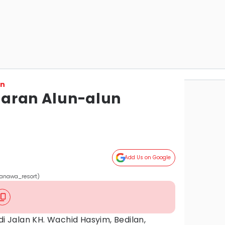
on
itaran Alun-alun
Add Us on Google
tanawa_resort)
di Jalan KH. Wachid Hasyim, Bedilan,