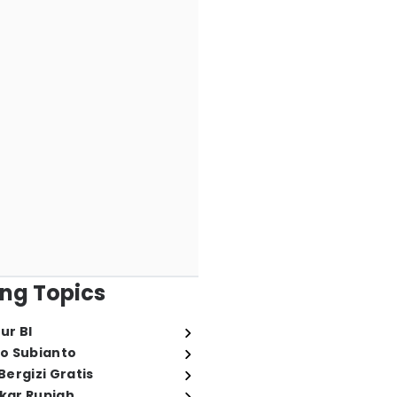
ng Topics
ur BI
o Subianto
ergizi Gratis
ukar Rupiah