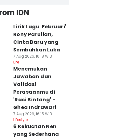
from IDN
Lirik Lagu 'Februari'
Rony Parulian,
Cinta Baru yang
Sembuhkan Luka
7 Aug 2026, 16:18 WIB
Life
Menemukan
Jawaban dan
Validasi
Perasaanmu di
'Rasi Bintang' -
Ghea Indrawari
7 Aug 2026, 16:15 WIB
Lifestyle
6 Kekuatan Nen
yang Sederhana