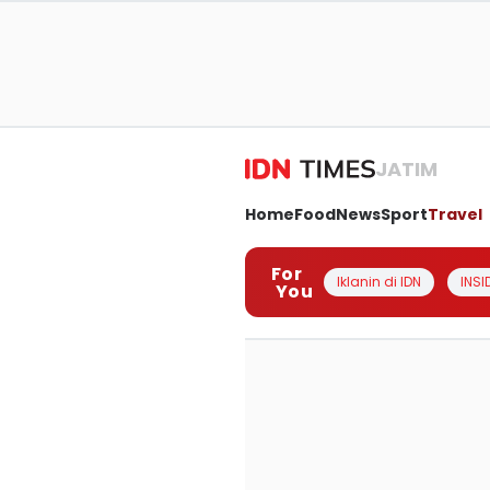
JATIM
Home
Food
News
Sport
Travel
For
Iklanin di IDN
INSI
You