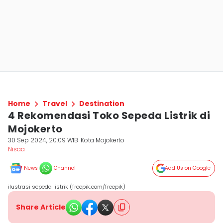
Home
Travel
Destination
4 Rekomendasi Toko Sepeda Listrik di
Mojokerto
30 Sep 2024, 20:09 WIB
Kota Mojokerto
Nisaa
News
Channel
Add Us on Google
ilustrasi sepeda listrik (freepik.com/freepik)
Share Article