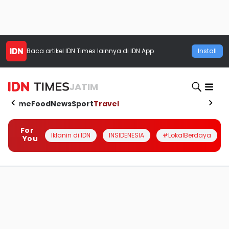
Baca artikel
IDN Times
lainnya di IDN App
Install
JATIM
Home
Food
News
Sport
Travel
For
Iklanin di IDN
INSIDENESIA
#LokalBerdaya
You