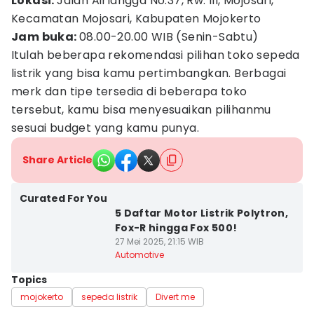
Lokasi:
Jalan Airlangga No.37, Rw. III, Mojosari,
Kecamatan Mojosari, Kabupaten Mojokerto
Jam buka:
08.00-20.00 WIB (Senin-Sabtu)
Itulah beberapa rekomendasi pilihan toko sepeda
listrik yang bisa kamu pertimbangkan. Berbagai
merk dan tipe tersedia di beberapa toko
tersebut, kamu bisa menyesuaikan pilihanmu
sesuai budget yang kamu punya.
Share Article
Curated For You
5 Daftar Motor Listrik Polytron,
Fox-R hingga Fox 500!
27 Mei 2025, 21:15 WIB
Automotive
Topics
mojokerto
sepeda listrik
Divert me