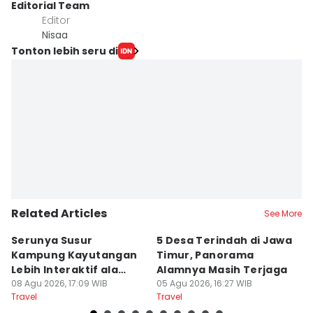
Editorial Team
Editor
Nisaa
Tonton lebih seru di
Related Articles
See More
Serunya Susur
5 Desa Terindah di Jawa
5
Kampung Kayutangan
Timur, Panorama
S
Lebih Interaktif ala
Alamnya Masih Terjaga
S
Kelana Race
08 Agu 2026, 17:09 WIB
05 Agu 2026, 16:27 WIB
A
04
Travel
Travel
Tr