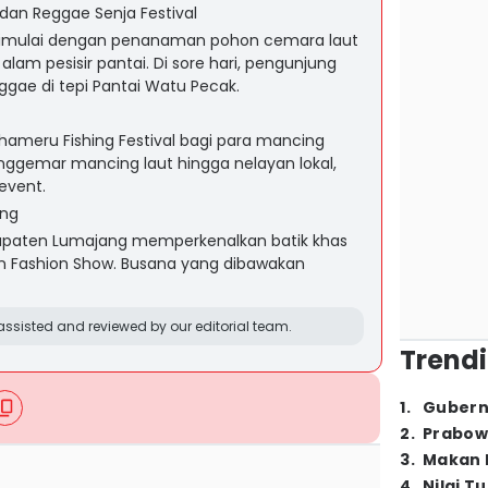
an Reggae Senja Festival
 dimulai dengan penanaman pohon cemara laut
alam pesisir pantai. Di sore hari, pengunjung
gae di tepi Pantai Watu Pecak.
ahameru Fishing Festival bagi para mancing
nggemar mancing laut hingga nelayan lokal,
event.
ang
upaten Lumajang memperkenalkan batik khas
 Fashion Show. Busana yang dibawakan
ssisted and reviewed by our editorial team.
Trendi
1
.
Gubern
2
.
Prabow
3
.
Makan B
4
.
Nilai T