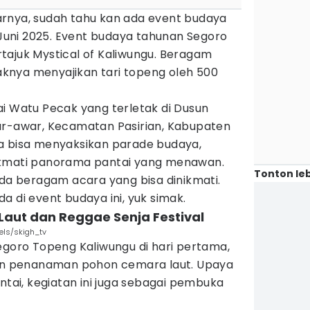
arnya, sudah tahu kan ada event budaya
9 Juni 2025. Event budaya tahunan Segoro
tajuk Mystical of Kaliwungu. Beragam
knya menyajikan tari topeng oleh 500
i Watu Pecak yang terletak di Dusun
ar-awar, Kecamatan Pasirian, Kabupaten
a bisa menyaksikan parade budaya,
ikmati panorama pantai yang menawan.
Tonton leb
ada beragam acara yang bisa dinikmati.
a di event budaya ini, yuk simak.
aut dan Reggae Senja Festival
xels/skigh_tv
egoro Topeng Kaliwungu di hari pertama,
gan penanaman pohon cemara laut. Upaya
ntai, kegiatan ini juga sebagai pembuka