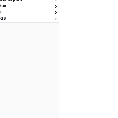
tus
FF
026