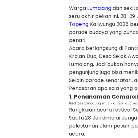
Warga
Lumajang
dan sekit
seru akhir pekan ini, 28-2
Topeng
Kaliwungu 2025 ber
parade budaya yang punca
penari.
Acara berlangsung di Panta
Krajan Dua, Desa Selok Aw
Lumajang. Jadi bukan hany
pengunjung juga bisa men
Selain parade sendratari, 
Penasaran apa saja yang ad
1. Penanaman Cemara L
Ilustrasi panggung musik di tepi laut. Pe
Rangkaian acara festival S
Sabtu 28 Juli dimulai den
pelestarian alam pesisir pa
acara.