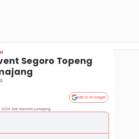
on
vent Segoro Topeng
majang
ng
Add Us on Google
u 2024. Dok-Kominfo Lumajang