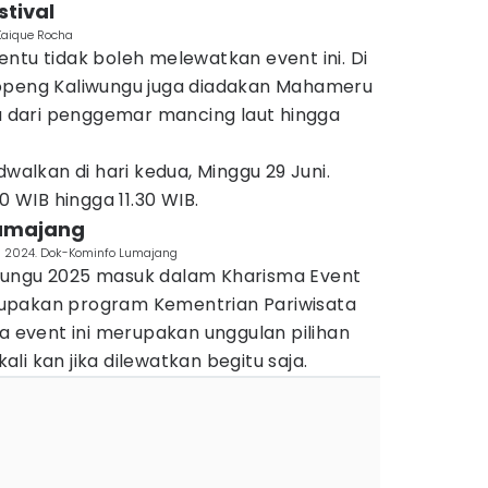
stival
/Kaique Rocha
ntu tidak boleh melewatkan event ini. Di
Topeng Kaliwungu juga diadakan Mahameru
ya dari penggemar mancing laut hingga
dwalkan di hari kedua, Minggu 29 Juni.
0 WIB hingga 11.30 WIB.
Lumajang
u 2024. Dok-Kominfo Lumajang
wungu 2025 masuk dalam Kharisma Event
upakan program Kementrian Pariwisata
ya event ini merupakan unggulan pilihan
li kan jika dilewatkan begitu saja.