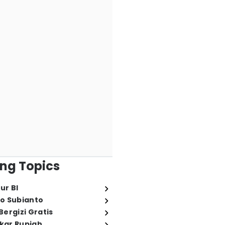
ng Topics
ur BI
o Subianto
ergizi Gratis
ukar Rupiah