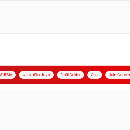
DENESIA
#LokalBerdaya
Profil Dokter
Quiz
Join Comm