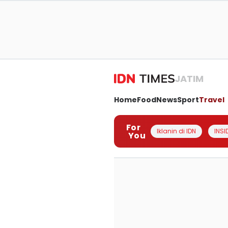
JATIM
Home
Food
News
Sport
Travel
For
Iklanin di IDN
INSI
You