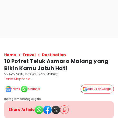
Home
Travel
Destination
10 Potret Teluk Asmara Malang yang
Bikin Kamu Jatuh Hati
22 Nov 2018, 11:20 WIB
Kab. Malang
Tania Stephanie
News
Channel
Add Us on Google
instagram.com/egieligius
Share Article