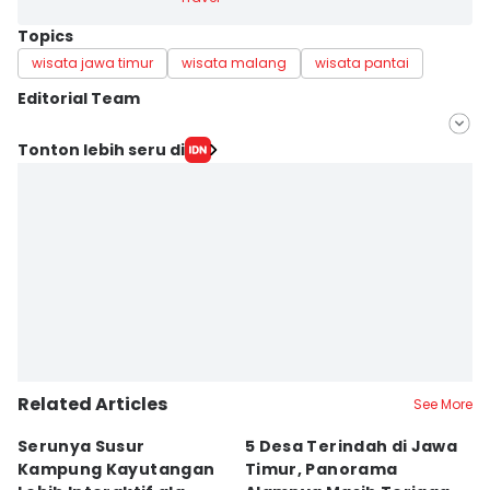
Topics
wisata jawa timur
wisata malang
wisata pantai
Editorial Team
Editor
Tonton lebih seru di
Septi Riyani Maulida
Editor
Edwin Fajerial
Related Articles
See More
Serunya Susur
5 Desa Terindah di Jawa
5
Kampung Kayutangan
Timur, Panorama
S