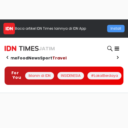
Baca artikel
IDN Times
lainnya di IDN App
Install
JATIM
Home
Food
News
Sport
Travel
For
Iklanin di IDN
INSIDENESIA
#LokalBerdaya
You