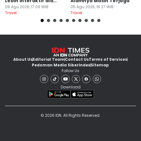
Lebih Interaktif ala
Alamnya Masih Terjaga
S
Kelana Race
08 Agu 2026, 17:09 WIB
05 Agu 2026, 16:27 WIB
A
04
Travel
Travel
Tr
About Us
Editorial Team
Contact Us
Terms of Services
Pedoman Media Siber
Index
Sitemap
Follow Us
Download
© 2026 IDN. All Rights Reserved.