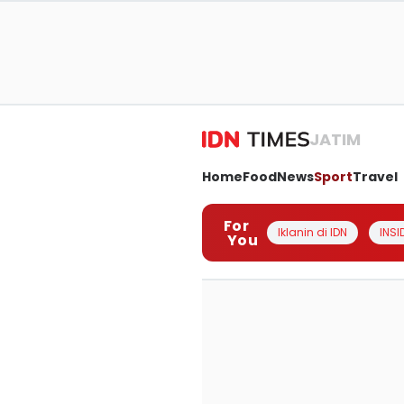
JATIM
Home
Food
News
Sport
Travel
For
Iklanin di IDN
INSI
You