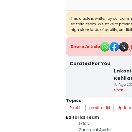
This article is written by our com
editorial team. We strive to provi
high standards of quality, credibil
Share Article
Curated For You
Lakoni
Kehila
15 Agu 20
Sport
Topics
Pelatih
persik kediri
Update
Editorial Team
Editor
Zumrotul Abidin