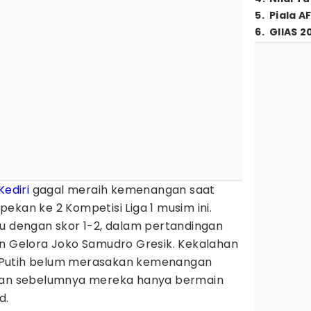
5
.
Piala A
6
.
GIIAS 2
Kediri
gagal meraih kemenangan saat
ekan ke 2 Kompetisi Liga 1 musim ini.
mu dengan skor 1-2, dalam pertandingan
on Gelora Joko Samudro Gresik. Kekalahan
 Putih belum merasakan kemenangan
ngan sebelumnya mereka hanya bermain
d.