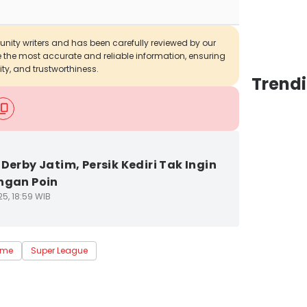
munity writers and has been carefully reviewed by our
de the most accurate and reliable information, ensuring
ity, and trustworthiness.
Trendi
 Derby Jatim, Persik Kediri Tak Ingin
ngan Poin
25, 18:59 WIB
 me
Super League