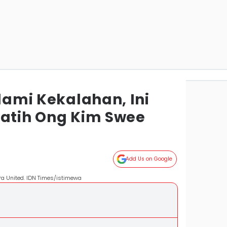
Alami Kekalahan, Ini
latih Ong Kim Swee
Add Us on Google
ra United. IDN Times/istimewa