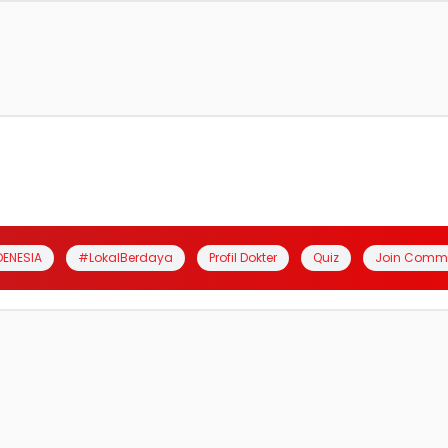
DENESIA
#LokalBerdaya
Profil Dokter
Quiz
Join Comm