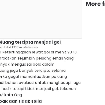
More 
luang tercipta menjadi gol
ra United. IDN Times/istimewa
ketertinggalan lewat gol di menit 90+3,
faatkan sejumlah peluang emas yang
anyak menguasai bola dalam
luang juga banyak tercipta selama
erka gagal memanfaatkan peluang
jadi bahan evaluasi untuk menghadapi laga
 hadir tetapi tidak menjadi gol, tekanan
,” kata Ong
ak dan tidak solid