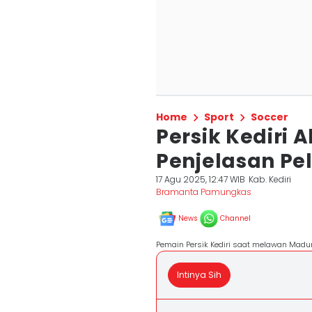
Home
Sport
Soccer
Persik Kediri 
Penjelasan Pe
17 Agu 2025, 12:47 WIB
Kab. Kediri
Bramanta Pamungkas
News
Channel
Pemain Persik Kediri saat melawan Madu
Intinya Sih