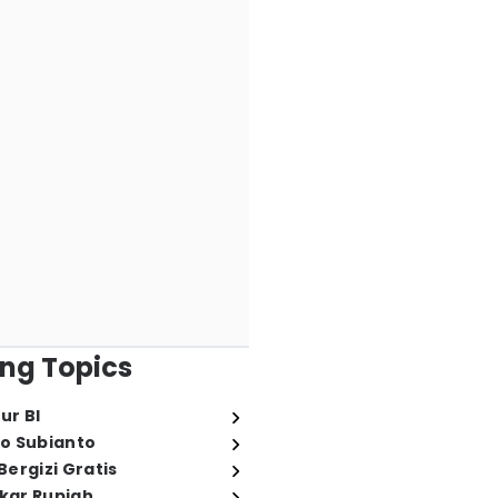
ng Topics
ur BI
o Subianto
ergizi Gratis
ukar Rupiah