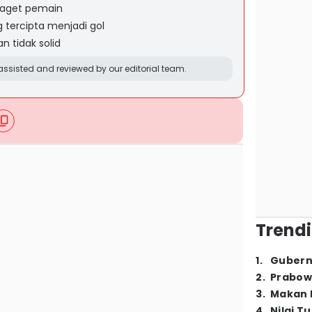
 kaget pemain
tercipta menjadi gol
 tidak solid
ssisted and reviewed by our editorial team.
Trendi
1
.
Gubern
2
.
Prabow
3
.
Makan B
4
.
Nilai T