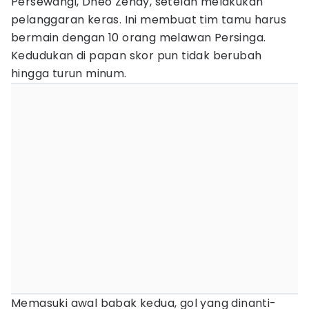
Persewangi, Dheo Zendy, setelah melakukan
pelanggaran keras. Ini membuat tim tamu harus
bermain dengan 10 orang melawan Persinga.
Kedudukan di papan skor pun tidak berubah
hingga turun minum.
Memasuki awal babak kedua, gol yang dinanti-