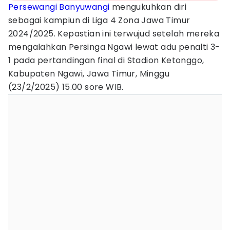
Persewangi
Banyuwangi
mengukuhkan diri
sebagai kampiun di Liga 4 Zona Jawa Timur
2024/2025. Kepastian ini terwujud setelah mereka
mengalahkan Persinga Ngawi lewat adu penalti 3-
1 pada pertandingan final di Stadion Ketonggo,
Kabupaten Ngawi, Jawa Timur, Minggu
(23/2/2025) 15.00 sore WIB.