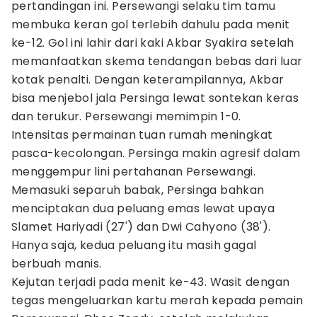
pertandingan ini. Persewangi selaku tim tamu
membuka keran gol terlebih dahulu pada menit
ke-12. Gol ini lahir dari kaki Akbar Syakira setelah
memanfaatkan skema tendangan bebas dari luar
kotak penalti. Dengan keterampilannya, Akbar
bisa menjebol jala Persinga lewat sontekan keras
dan terukur. Persewangi memimpin 1-0.
Intensitas permainan tuan rumah meningkat
pasca-kecolongan. Persinga makin agresif dalam
menggempur lini pertahanan Persewangi.
Memasuki separuh babak, Persinga bahkan
menciptakan dua peluang emas lewat upaya
Slamet Hariyadi (27') dan Dwi Cahyono (38').
Hanya saja, kedua peluang itu masih gagal
berbuah manis.
Kejutan terjadi pada menit ke-43. Wasit dengan
tegas mengeluarkan kartu merah kepada pemain