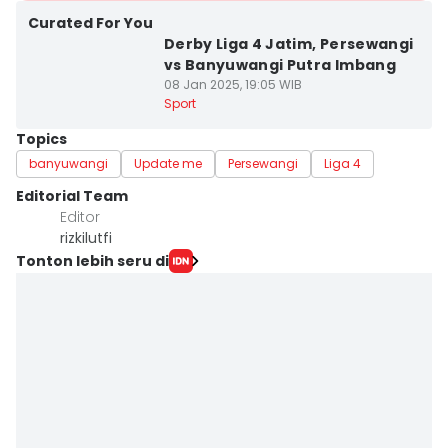
Curated For You
Derby Liga 4 Jatim, Persewangi
vs Banyuwangi Putra Imbang
08 Jan 2025, 19:05 WIB
Sport
Topics
banyuwangi
Update me
Persewangi
Liga 4
Editorial Team
Editor
rizkilutfi
Tonton lebih seru di