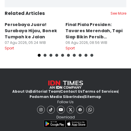
Related Articles
See More
Persebaya Juara!
Final Piala Presiden:
D
Surabaya Hijau, Bonek
Tavares Merendah, Tapi
P
Tumpah ke Jalan
Siap Bikin Persib
P
07 Agu 2026, 05:24 WIB
Tumbang
06 Agu 2026, 08:56 WIB
K
05
Sport
Sport
Sp
About Us
Editorial Team
Contact Us
Terms of Services
Pedoman Media Siber
Index
Sitemap
Follow Us
Download