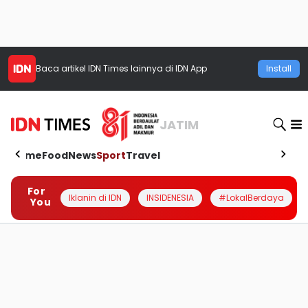
Baca artikel
IDN Times
lainnya di IDN App
Install
JATIM
Home
Food
News
Sport
Travel
For
Iklanin di IDN
INSIDENESIA
#LokalBerdaya
You