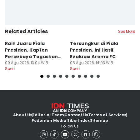
Related Articles
See More
Raih Juara Piala
Tersungkur di Piala
P
Presiden, Kapten
Presiden, Ini Hasil
A
Persebaya Tegaskan
Evaluasi Arema FC
B
Punya Misi Besar
09 Agu 2026, 13:04 WIB
08 Agu 2026, 14:03 WIB
08
Sport
Sport
Sp
About Us
Editorial Team
Contact Us
Terms of Services
Pedoman Media Siber
Index
Sitemap
Follow Us