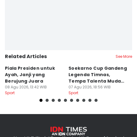
Related Articles
See More
Piala Presiden untuk
Soekarno Cup Gandeng
P
Ayah, Janji yang
Legenda Timnas,
S
Berujung Juara
Tempa Talenta Muda
T
08 Agu 2026, 13:42 WIB
Sepak Bola Indonesia
07 Agu 2026, 18:56 WIB
07
Sport
Sport
Sp