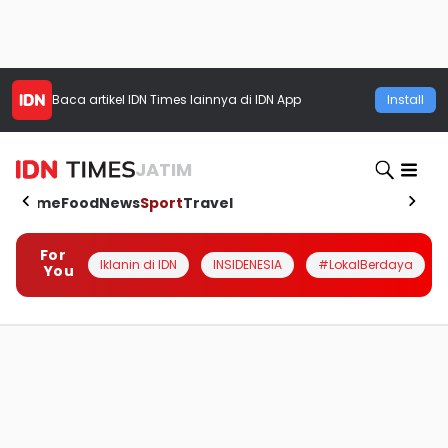
Baca artikel
IDN Times
lainnya di IDN App
Install
JATIM
Home
Food
News
Sport
Travel
For
Iklanin di IDN
INSIDENESIA
#LokalBerdaya
You