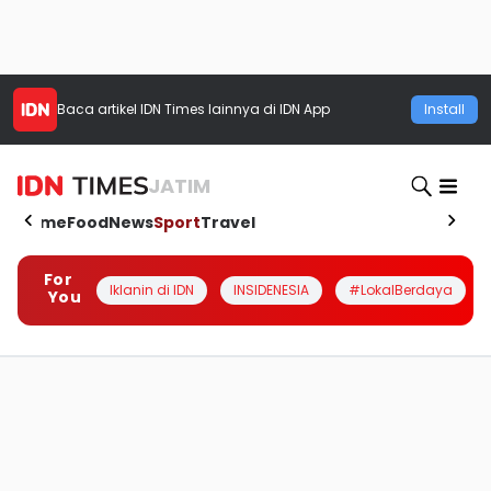
Baca artikel
IDN Times
lainnya di IDN App
Install
JATIM
Home
Food
News
Sport
Travel
For
Iklanin di IDN
INSIDENESIA
#LokalBerdaya
You