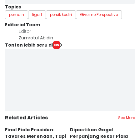
Topics
pemain
liga 1
persik kediri
Give me Perspective
Editorial Team
Editor
Zumrotul Abidin
Tonton lebih seru di
Related Articles
See More
Final Piala Presiden:
Dipastikan Gagal
K
Tavares Merendah, Tapi
Perpanjang Rekor Piala
S