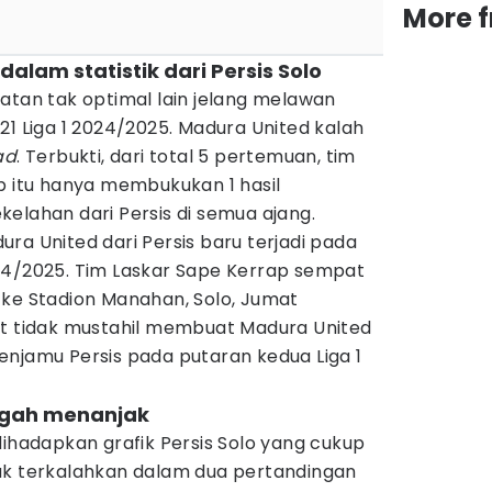
More 
dalam statistik dari Persis Solo
atan tak optimal lain jelang melawan
21 Liga 1 2024/2025. Madura United kalah
ad
. Terbukti, dari total 5 pertemuan, tim
b itu hanya membukukan 1 hasil
elahan dari Persis di semua ajang.
ra United dari Persis baru terjadi pada
24/2025. Tim Laskar Sape Kerrap sempat
 ke Stadion Manahan, Solo, Jumat
ut tidak mustahil membuat Madura United
enjamu Persis pada putaran kedua Liga 1
engah menanjak
dihadapkan grafik Persis Solo yang cukup
ak terkalahkan dalam dua pertandingan