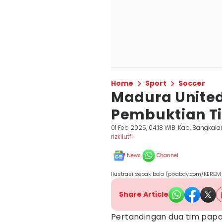
Home
Sport
Soccer
Madura United 
Pembuktian T
01 Feb 2025, 04:18 WIB
Kab. Bangkala
rizkilutfi
News
Channel
Ilustrasi sepak bola (pixabay.com/KERE
Share Article
Pertandingan dua tim papa