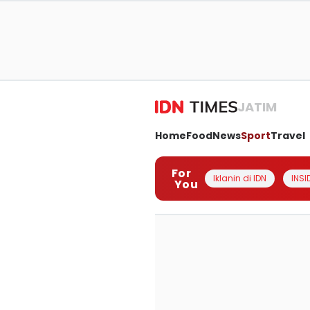
JATIM
Home
Food
News
Sport
Travel
For
Iklanin di IDN
INSI
You