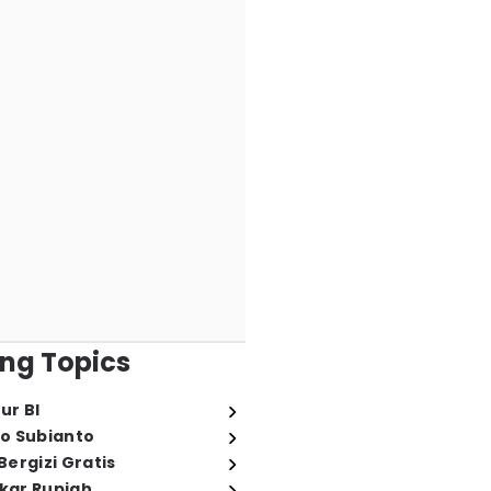
ng Topics
ur BI
o Subianto
ergizi Gratis
ukar Rupiah