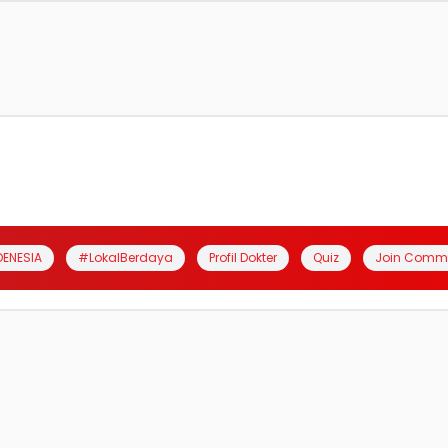
DENESIA
#LokalBerdaya
Profil Dokter
Quiz
Join Comm