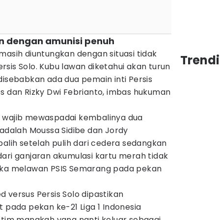
run dengan amunisi penuh
masih diuntungkan dengan situasi tidak
Trendi
sis Solo. Kubu lawan diketahui akan turun
disebabkan ada dua pemain inti Persis
os dan Rizky Dwi Febrianto, imbas hukuman
a wajib mewaspadai kembalinya dua
 adalah Moussa Sidibe dan Jordy
balih setelah pulih dari cedera sedangkan
ari ganjaran akumulasi kartu merah tidak
tika melawan PSIS Semarang pada pekan
 versus Persis Solo dipastikan
t pada pekan ke-21 Liga 1 Indonesia
, tim manakah yang nanti keluar sebagai