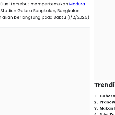
. Duel tersebut mempertemukan
Madura
i Stadion Gelora Bangkalan, Bangkalan.
 akan berlangsung pada Sabtu (1/2/2025)
Trendi
1
.
Gubern
2
.
Prabow
3
.
Makan B
4
.
Nilai T