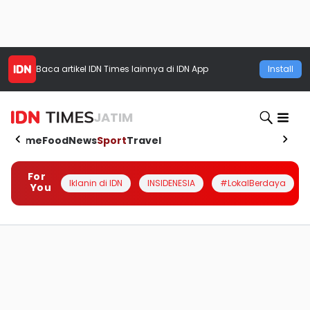
Baca artikel
IDN Times
lainnya di IDN App
Install
JATIM
Home
Food
News
Sport
Travel
For
Iklanin di IDN
INSIDENESIA
#LokalBerdaya
You