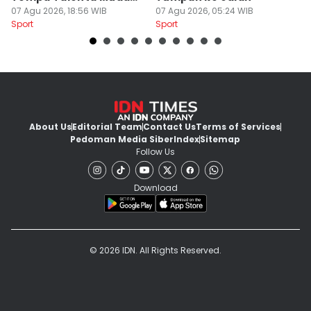
Sepak Bola Indonesia
07 Agu 2026, 18:56 WIB
07 Agu 2026, 05:24 WIB
T
06
Sport
Sport
Sp
About Us
Editorial Team
Contact Us
Terms of Services
Pedoman Media Siber
Index
Sitemap
Follow Us
Download
© 2026 IDN. All Rights Reserved.