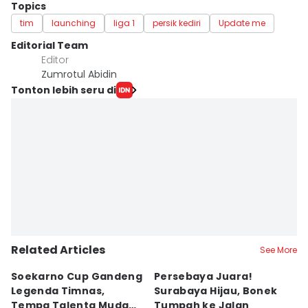
Topics
tim
launching
liga 1
persik kediri
Update me
Editorial Team
Editor
Zumrotul Abidin
Tonton lebih seru di
Related Articles
See More
Soekarno Cup Gandeng
Persebaya Juara!
Fi
Legenda Timnas,
Surabaya Hijau, Bonek
T
Tempa Talenta Muda
Tumpah ke Jalan
Si