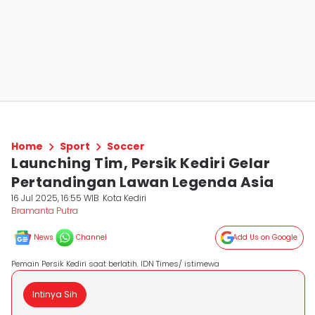
Home
Sport
Soccer
Launching Tim, Persik Kediri Gelar
Pertandingan Lawan Legenda Asia
16 Jul 2025, 16:55 WIB
Kota Kediri
Bramanta Putra
News
Channel
Add Us on Google
Pemain Persik Kediri saat berlatih. IDN Times/ istimewa
Intinya Sih