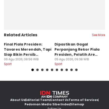
Related Articles
See More
Final Piala Presiden:
Dipastikan Gagal
K
Tavares Merendah, Tapi
Perpanjang Rekor Piala
S
Siap Bikin Persib
Presiden, Pelatih Arema
Kl
Tumbang
06 Agu 2026, 08:56 WIB
Kecewa
05 Agu 2026, 09:38 WIB
M
04
Sport
Sport
Sp
About Us
Editorial Team
Contact Us
Terms of Services
Pedoman Media Siber
Index
Sitemap
Follow Us