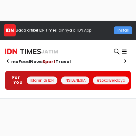
Baca artikel
IDN Times
lainnya di IDN App
Install
JATIM
Home
Food
News
Sport
Travel
For
Iklanin di IDN
INSIDENESIA
#LokalBerdaya
You