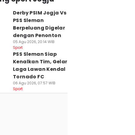
Derby PSIM Jogja Vs
PSS Sleman
Berpeluang Digelar
dengan Penonton
05 Agu 2026, 20:14 WIB
Sport
PSS Sleman Siap
Kenalkan Tim, Gelar
emifinal Mepet,
Persebaya Legawa
Arema FC Masuk
Laga Lawan Kendal
emain
Semifinal Dipindah
Semifinal Piala
Tornado FC
ersebaya-Persija
ke Bali
Presiden, Tapi
06 Agu 2026, 07:57 WIB
emprot Panitia
03 Agu 2026, 11:08 WIB
Strikernya jadi
Sport
Sport
ala Presiden
Tumbal
 Agu 2026, 11:18 WIB
02 Agu 2026, 18:01 WIB
ort
Sport