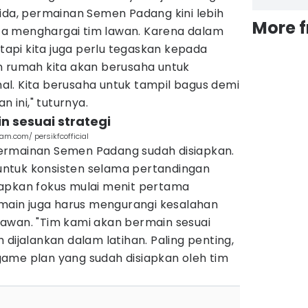
ida, permainan Semen Padang kini lebih
More 
Kita menghargai tim lawan. Karena dalam
etapi kita juga perlu tegaskan kepada
n rumah kita akan berusaha untuk
l. Kita berusaha untuk tampil bagus demi
ini," tuturnya.
n sesuai strategi
ram.com/ persikfcofficial
ermainan Semen Padang sudah disiapkan.
ntuk konsisten selama pertandingan
apkan fokus mulai menit pertama
emain juga harus mengurangi kesalahan
awan. "Tim kami akan bermain sesuai
 dijalankan dalam latihan. Paling penting,
ame plan yang sudah disiapkan oleh tim