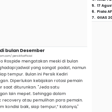
5
.
17 Agus
6
.
Piala A
7
.
GIIAS 2
 di bulan Desember
ram.com/ persikfcofficial
celo Rospide mengatakan meski di bulan
hadapi jadwal yang sangat padat, namun
ap tempur. Bulan ini Persik Kediri
ngan. Diperlukan kebijakan rotasi pemain
r saat diturunkan. "Jeda satu
gan lain mepet. Sehingga dalam
ak recovery atau pemulihan para pemain.
kondisi baik, siap tempur,” katanya,"