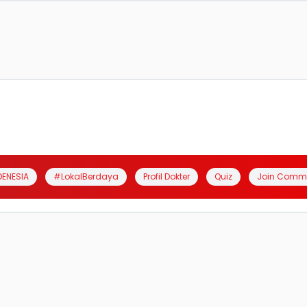
DENESIA
#LokalBerdaya
Profil Dokter
Quiz
Join Comm