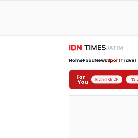
JATIM
Home
Food
News
Sport
Travel
For
Iklanin di IDN
INSI
You