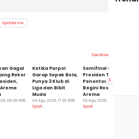
Update me
See More
ikan Gagal
Ketika Parpol
Semifinal Piala
S
jang Rekor
Garap Sepak Bola,
Presiden Tanpa
P
residen,
Punya 3 Klub di
Penonton di Bali,
P
h Arema
Liga dan Bibit
Begini Respons
S
a
Muda
Arema
Pi
26, 09:38 WIB
04 Agu 2026, 17:25 WIB
03 Agu 2026, 17:44 WIB
03
Sport
Sport
Sp