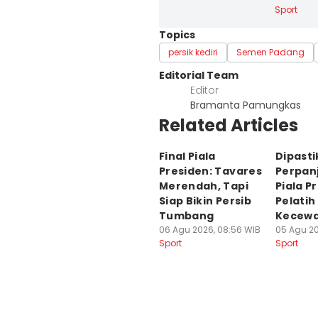
Sport
Topics
persik kediri
Semen Padang
Editorial Team
Editor
Bramanta Pamungkas
Related Articles
Final Piala
Dipast
Presiden: Tavares
Perpan
Merendah, Tapi
Piala P
Siap Bikin Persib
Pelati
Tumbang
Kecew
06 Agu 2026, 08:56 WIB
05 Agu 20
Sport
Sport