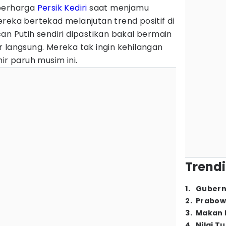
 berharga
Persik Kediri
saat menjamu
reka bertekad melanjutan trend positif di
an Putih sendiri dipastikan bakal bermain
 langsung. Mereka tak ingin kehilangan
ir paruh musim ini.
Trendi
1
.
Gubern
2
.
Prabow
3
.
Makan B
4
.
Nilai T