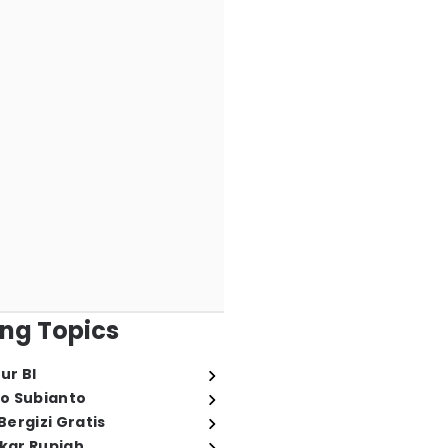
ng Topics
ur BI
o Subianto
ergizi Gratis
ukar Rupiah