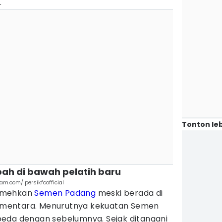
.
Tonton leb
ah di bawah pelatih baru
ram.com/ persikfcofficial
remehkan
Semen Padang
meski berada di
mentara. Menurutnya kekuatan Semen
eda dengan sebelumnya. Sejak ditangani