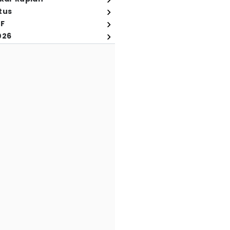
tus
FF
026