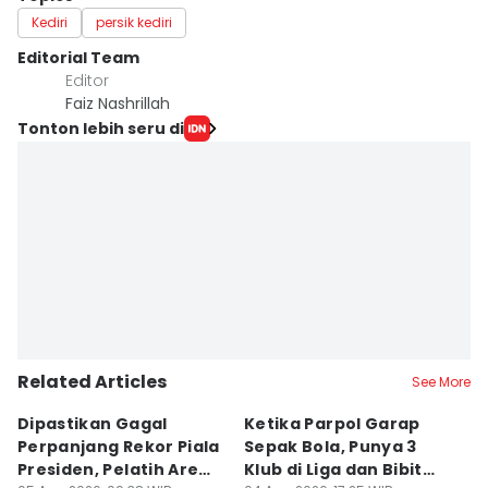
Kediri
persik kediri
Editorial Team
Editor
Faiz Nashrillah
Tonton lebih seru di
Related Articles
See More
Dipastikan Gagal
Ketika Parpol Garap
S
Perpanjang Rekor Piala
Sepak Bola, Punya 3
T
Presiden, Pelatih Arema
Klub di Liga dan Bibit
B