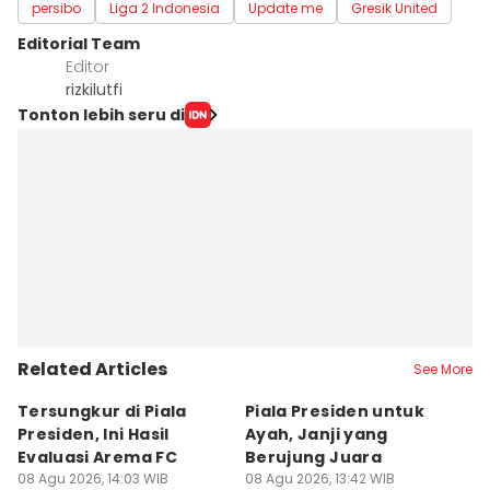
persibo
Liga 2 Indonesia
Update me
Gresik United
Editorial Team
Editor
rizkilutfi
Tonton lebih seru di
Related Articles
See More
Tersungkur di Piala
Piala Presiden untuk
S
Presiden, Ini Hasil
Ayah, Janji yang
L
Evaluasi Arema FC
Berujung Juara
T
08 Agu 2026, 14:03 WIB
08 Agu 2026, 13:42 WIB
S
07