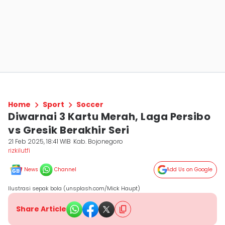
Home
Sport
Soccer
Diwarnai 3 Kartu Merah, Laga Persibo
vs Gresik Berakhir Seri
21 Feb 2025, 18:41 WIB
Kab. Bojonegoro
rizkilutfi
News
Channel
Add Us on Google
Ilustrasi sepak bola (unsplash.com/Mick Haupt)
Share Article