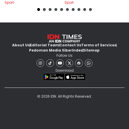
Sport
Sport
Sp
About Us
Editorial Team
Contact Us
Terms of Services
Pedoman Media Siber
Index
Sitemap
Follow Us
Download
© 2026 IDN. All Rights Reserved.