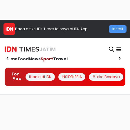
Baca artikel
IDN Times
lainnya di IDN App
Install
JATIM
Home
Food
News
Sport
Travel
For
Iklanin di IDN
INSIDENESIA
#LokalBerdaya
You