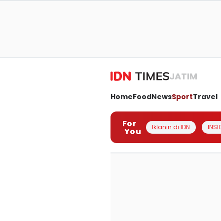
JATIM
Home
Food
News
Sport
Travel
For
Iklanin di IDN
INSI
You