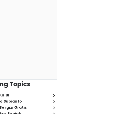
ng Topics
ur BI
o Subianto
ergizi Gratis
ukar Rupiah