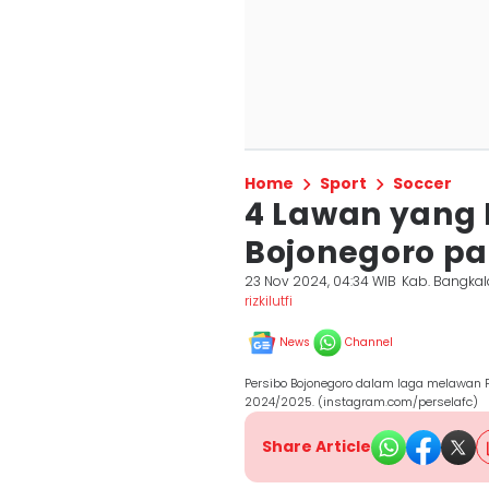
Home
Sport
Soccer
4 Lawan yang 
Bojonegoro p
23 Nov 2024, 04:34 WIB
Kab. Bangka
rizkilutfi
News
Channel
Persibo Bojonegoro dalam laga melawan 
2024/2025. (instagram.com/perselafc)
Share Article