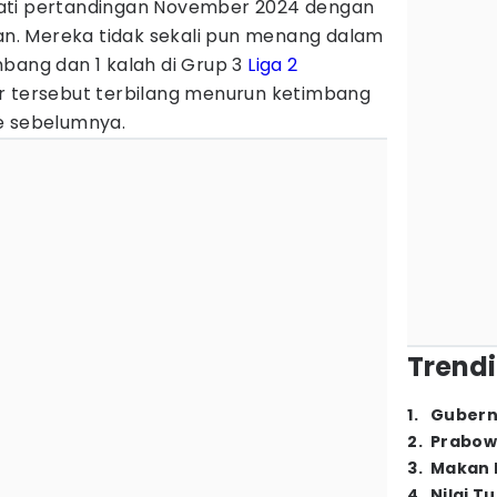
ti pertandingan November 2024 dengan
. Mereka tidak sekali pun menang dalam
bang dan 1 kalah di Grup 3
Liga 2
r tersebut terbilang menurun ketimbang
e sebelumnya.
Trendi
1
.
Gubern
2
.
Prabow
3
.
Makan B
4
.
Nilai T