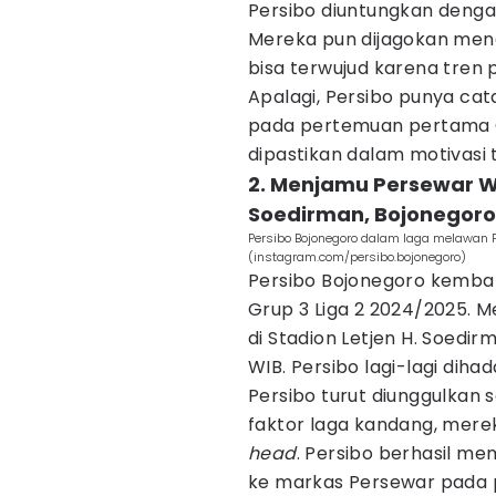
Persibo diuntungkan dengan
Mereka pun dijagokan menang
bisa terwujud karena tren 
Apalagi, Persibo punya cat
pada pertemuan pertama Gr
dipastikan dalam motivasi t
2. Menjamu Persewar Wa
Soedirman, Bojonegoro
Persibo Bojonegoro dalam laga melawan 
(instagram.com/persibo.bojonegoro)
Persibo Bojonegoro kembal
Grup 3 Liga 2 2024/2025.
di Stadion Letjen H. Soedir
WIB. Persibo lagi-lagi di
Persibo turut diunggulkan 
faktor laga kandang, mer
head
. Persibo berhasil m
ke markas Persewar pada 