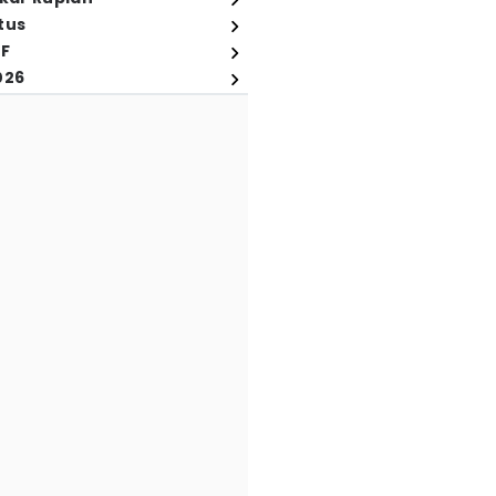
tus
FF
026