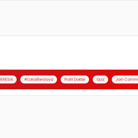
DENESIA
#LokalBerdaya
Profil Dokter
Quiz
Join Comm