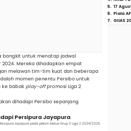
5
.
17 Agus
6
.
Piala A
7
.
GIIAS 2
era bangkit untuk menatap jadwal
r
2024. Mereka dihadapkan empat
gan melawan tim-tim kuat dan beberapa
i adalah momen penentu Persibo untuk
s ke babak
play-off
promosi Liga 2
akan dihadapi Persibo sepanjang
adapi Persipura Jayapura
Persipura Jayapura pada pekan kedua Grup 3 Liga 2 2024/2025.