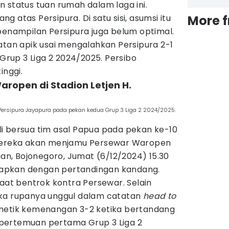
 status tuan rumah dalam laga ini.
 atas Persipura. Di satu sisi, asumsi itu
More 
penampilan Persipura juga belum optimal.
atan apik usai mengalahkan Persipura 2-1
up 3 Liga 2 2024/2025. Persibo
inggi.
ropen di Stadion Letjen H.
Persipura Jayapura pada pekan kedua Grup 3 Liga 2 2024/2025.
i bersua tim asal Papua pada pekan ke-10
 Mereka akan menjamu Persewar Waropen
man, Bojonegoro, Jumat (6/12/2024) 15.30
hadapkan dengan pertandingan kandang.
saat bentrok kontra Persewar. Selain
eka rupanya unggul dalam catatan
head to
emetik kemenangan 3-2 ketika bertandang
pertemuan pertama Grup 3 Liga 2