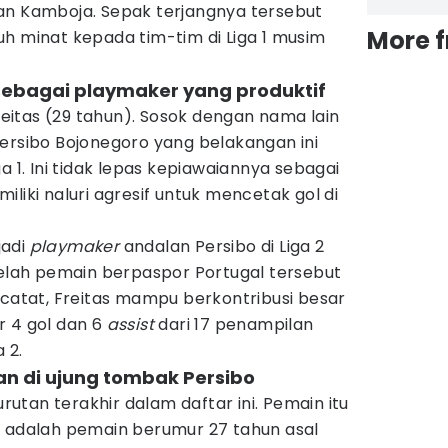
, dan Kamboja. Sepak terjangnya tersebut
More 
h minat kepada tim-tim di Liga 1 musim
l sebagai playmaker yang produktif
Freitas (29 tahun). Sosok dengan nama lain
ersibo Bojonegoro yang belakangan ini
a 1. Ini tidak lepas kepiawaiannya sebagai
liki naluri agresif untuk mencetak gol di
jadi
playmaker
andalan Persibo di Liga 2
telah pemain berpaspor Portugal tersebut
rcatat, Freitas mampu berkontribusi besar
r 4 gol dan 6
assist
dari 17 penampilan
 2.
lan di ujung tombak Persibo
tan terakhir dalam daftar ini. Pemain itu
a adalah pemain berumur 27 tahun asal