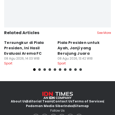
Related Articles
See More
Tersungkur di Piala
Piala Presiden untuk
S
Presiden, Ini Hasil
Ayah, Janji yang
L
Evaluasi Arema FC
Berujung Juara
T
08 Agu 2026, 14:03 WIB
08 Agu 2026, 13:42 WIB
S
07
Sport
Sport
Sp
About Us
Editorial Team
Contact Us
Terms of Services
Pedoman Media Siber
Index
Sitemap
Follow Us