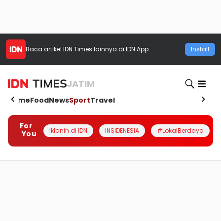
Baca artikel
IDN Times
lainnya di IDN App
Install
JATIM
Home
Food
News
Sport
Travel
For
Iklanin di IDN
INSIDENESIA
#LokalBerdaya
You