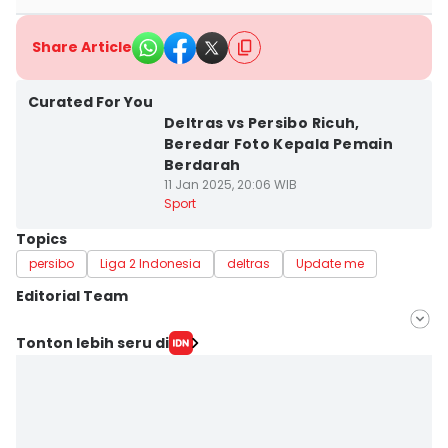
Share Article
Curated For You
Deltras vs Persibo Ricuh,
Beredar Foto Kepala Pemain
Berdarah
11 Jan 2025, 20:06 WIB
Sport
Topics
persibo
Liga 2 Indonesia
deltras
Update me
Editorial Team
Editor
Tonton lebih seru di
Khusnul Hasana
Editor
Zumrotul Abidin