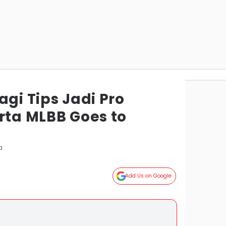
agi Tips Jadi Pro
rta MLBB Goes to
a
Add Us on Google