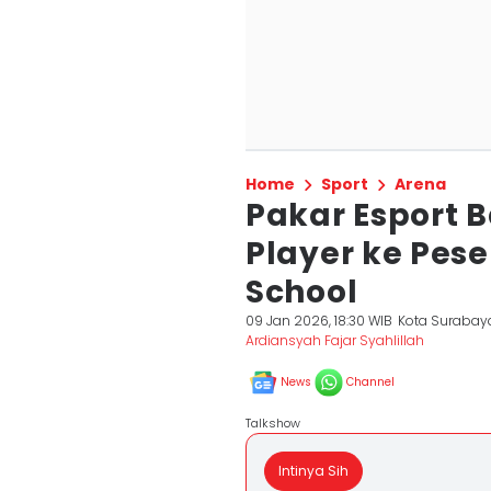
Home
Sport
Arena
Pakar Esport B
Player ke Pese
School
09 Jan 2026, 18:30 WIB
Kota Surabay
Ardiansyah Fajar Syahlillah
News
Channel
Talkshow
Intinya Sih