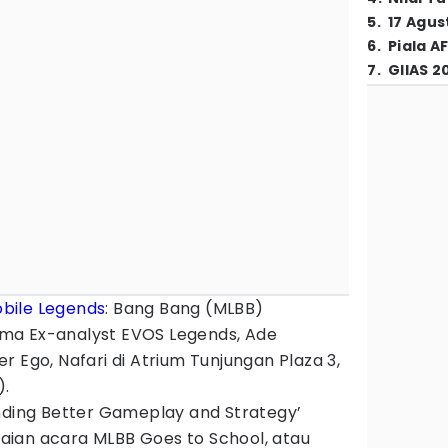
5
.
17 Agus
6
.
Piala A
7
.
GIIAS 2
bile Legends
: Bang Bang (MLBB)
ma Ex-analyst EVOS Legends, Ade
r Ego, Nafari di Atrium Tunjungan Plaza 3,
).
nding Better Gameplay and Strategy’
ian acara MLBB Goes to School, atau