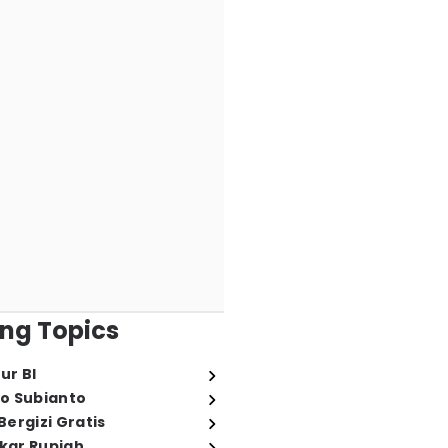
ng Topics
ur BI
o Subianto
ergizi Gratis
ukar Rupiah