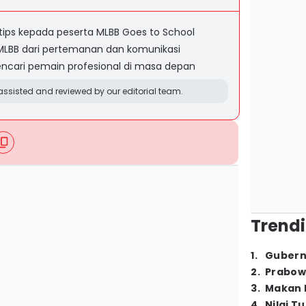
tips kepada peserta MLBB Goes to School
MLBB dari pertemanan dan komunikasi
encari pemain profesional di masa depan
ssisted and reviewed by our editorial team.
Trendi
1
.
Gubern
2
.
Prabow
3
.
Makan B
4
.
Nilai T