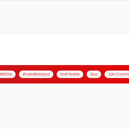
DENESIA
#LokalBerdaya
Profil Dokter
Quiz
Join Comm