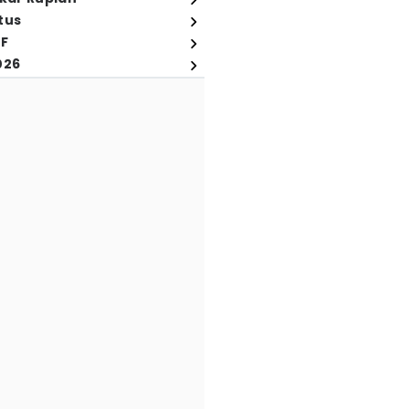
tus
FF
026