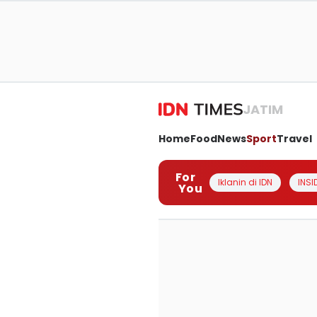
JATIM
Home
Food
News
Sport
Travel
For
Iklanin di IDN
INSI
You