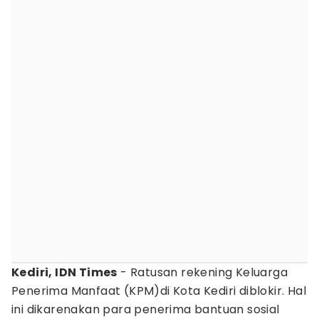
Kediri, IDN Times
- Ratusan rekening Keluarga
Penerima Manfaat (KPM)di Kota Kediri diblokir. Hal
ini dikarenakan para penerima bantuan sosial