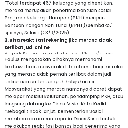
"Total terdapat 467 keluarga yang dihentikan,
mereka merupakan penerima bantuan sosial
Program Keluarga Harapan (PKH) maupun
Bantuan Pangan Non Tunai (BPNT)/sembako,"
ujarnya, Selasa (23/9/2025).
2. Bisa reaktifasi rekening jika merasa tidak
terlibat judi online
Warga Kota Kediri saat mengurus bantuan sosial. IDN Times/istimewa
Paulus mengatakan pihaknya memahami
kekhawatiran masyarakat, terutama bagi mereka
yang merasa tidak pernah terlibat dalam judi
online namun terdampak kebijakan ini.
Masyarakat yang merasa namanya dicoret dapat
melapor melalui kelurahan, pendamping PKH, atau
langsung datang ke Dinas Sosial Kota Kediri.
“Sebagai tindak lanjut, Kementerian Sosial
memberikan arahan kepada Dinas Sosial untuk
melakukan reaktifasi bansos bagi penerima yang