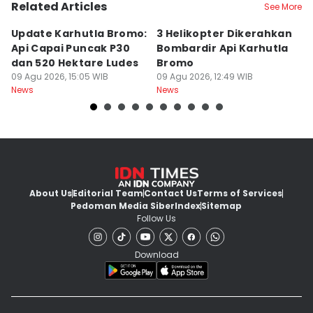
Related Articles
See More
Update Karhutla Bromo:
3 Helikopter Dikerahkan
1
Api Capai Puncak P30
Bombardir Api Karhutla
M
dan 520 Hektare Ludes
Bromo
K
09 Agu 2026, 15:05 WIB
09 Agu 2026, 12:49 WIB
D
09
News
News
Ne
About Us
Editorial Team
Contact Us
Terms of Services
Pedoman Media Siber
Index
Sitemap
Follow Us
Download