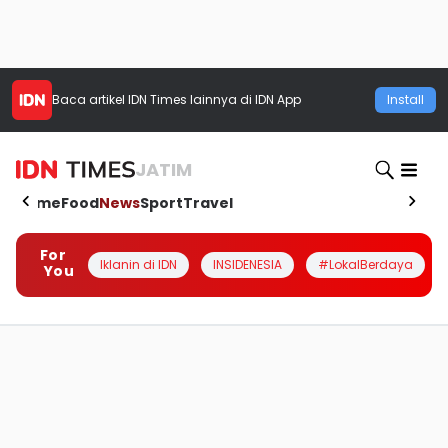
Baca artikel
IDN Times
lainnya di IDN App
Install
JATIM
Home
Food
News
Sport
Travel
For
Iklanin di IDN
INSIDENESIA
#LokalBerdaya
You