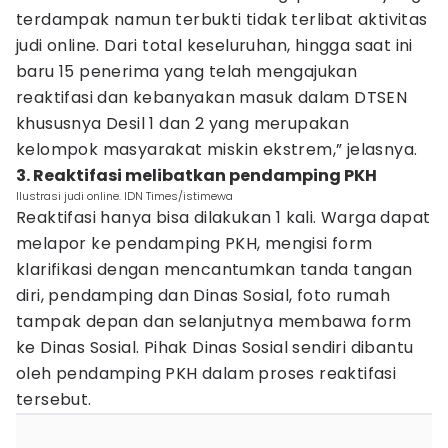
terdampak namun terbukti tidak terlibat aktivitas
judi online. Dari total keseluruhan, hingga saat ini
baru 15 penerima yang telah mengajukan
reaktifasi dan kebanyakan masuk dalam DTSEN
khususnya Desil 1 dan 2 yang merupakan
kelompok masyarakat miskin ekstrem,” jelasnya.
3. Reaktifasi melibatkan pendamping PKH
Ilustrasi judi online. IDN Times/istimewa
Reaktifasi hanya bisa dilakukan 1 kali. Warga dapat
melapor ke pendamping PKH, mengisi form
klarifikasi dengan mencantumkan tanda tangan
diri, pendamping dan Dinas Sosial, foto rumah
tampak depan dan selanjutnya membawa form
ke Dinas Sosial. Pihak Dinas Sosial sendiri dibantu
oleh pendamping PKH dalam proses reaktifasi
tersebut.