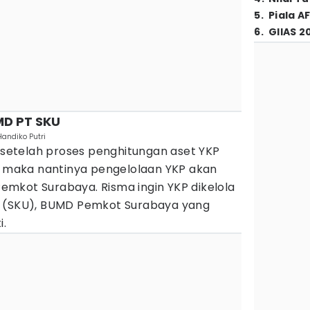
5
.
Piala A
6
.
GIIAS 2
MD PT SKU
Handiko Putri
etelah proses penghitungan aset YKP
r, maka nantinya pengelolaan YKP akan
mkot Surabaya. Risma ingin YKP dikelola
a (SKU), BUMD Pemkot Surabaya yang
i.