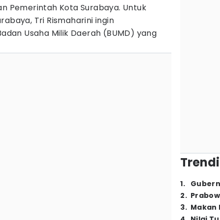
gan Pemerintah Kota Surabaya. Untuk
abaya, Tri Rismaharini ingin
adan Usaha Milik Daerah (BUMD) yang
Trendi
1
.
Gubern
2
.
Prabow
3
.
Makan B
4
.
Nilai T