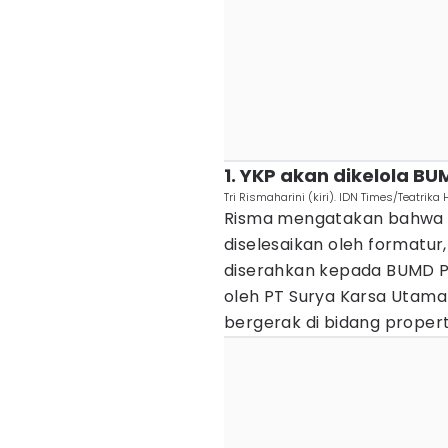
1. YKP akan dikelola BU
Tri Rismaharini (kiri). IDN Times/Teatrika 
Risma mengatakan bahwa s
diselesaikan oleh formatu
diserahkan kepada BUMD Pe
oleh PT Surya Karsa Utam
bergerak di bidang propert