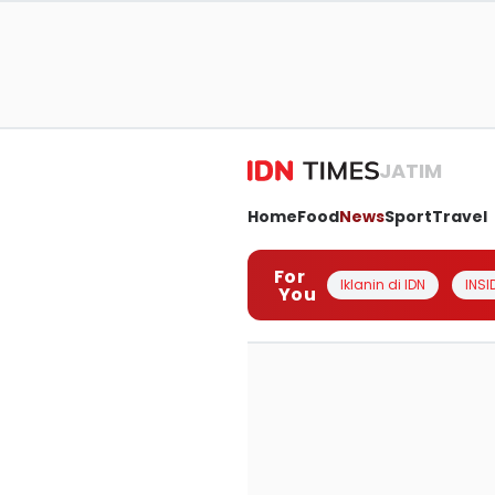
JATIM
Home
Food
News
Sport
Travel
For
Iklanin di IDN
INSI
You