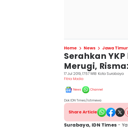
Home
News
Jawa Timur
Serahkan YKP
Merugi, Risma
17 Jul 2019, 17:57 WIB
Kota Surabaya
Fitria Madia
News
Channel
Dok.IDN Times/Istimewa
Share Article
Surabaya, IDN Times
- Ya