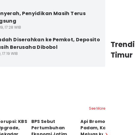
nyerah, Penyidikan Masih Terus
ngsung
9, 17:28 WIB
udah Diserahkan ke Pemkot, Deposito
Trend
sih Berusaha Dibobol
Timur
, 17:19 WIB
See More
orupsi: KBS
BPS Sebut
Api Bromo Belum
J
Upgrade,
Pertumbuhan
Padam, Karhutla
d
Sekadar
Ekonomi Jatim
Meluas ke Arah
Be