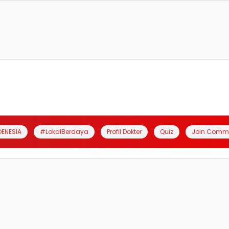
DENESIA
#LokalBerdaya
Profil Dokter
Quiz
Join Comm