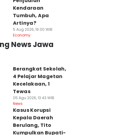
Penjualan
Kendaraan
Tumbuh, Apa
Artinya?
5 Aug 2026, 16:00 WIB
Economy
ing News Jawa
Berangkat Sekolah,
4 Pelajar Magetan
Kecelakaan, 1
Tewas
05 Agu 2026, 13:43 WIB
News
Kasus Korupsi
Kepala Daerah
enazah 2 Pendaki
Video Demo Lama
Update Karhutla
Berulang, Tito
i Gunung Piramid
Viral Lagi, Ada
Gunung Bromo
Kumpulkan Bupati-
rhasil
yang Sedang "Tes
Menjalar hingga