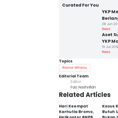
Curated For You
YKP Me
Berla
28 Jun 201
News
Aset S
YKP Ma
16 Jul 2019
News
Topics
Risma-Whisnu
Editorial Team
Editor
Faiz Nashrillah
Related Articles
Hari Keempat
Kasus K
Karhutla Bromo,
Butuh 
Helikopter BNPB
Bukan 