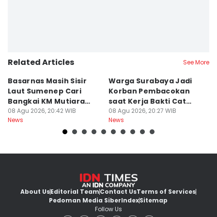
Related Articles
See More
Basarnas Masih Sisir
Warga Surabaya Jadi
E
Laut Sumenep Cari
Korban Pembacokan
B
Bangkai KM Mutiara
saat Kerja Bakti Cat
P
Sentosa II
08 Agu 2026, 20:42 WIB
Gapura
08 Agu 2026, 20:27 WIB
N
08
News
News
Ne
About Us
Editorial Team
Contact Us
Terms of Services
Pedoman Media Siber
Index
Sitemap
Follow Us