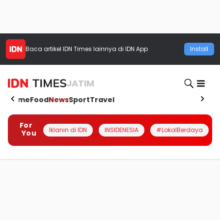
Baca artikel
IDN Times
lainnya di IDN App
Install
JATIM
Home
Food
News
Sport
Travel
For
Iklanin di IDN
INSIDENESIA
#LokalBerdaya
You