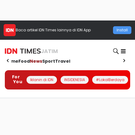
Baca artikel
IDN Times
lainnya di IDN App
Install
JATIM
Home
Food
News
Sport
Travel
For
Iklanin di IDN
INSIDENESIA
#LokalBerdaya
You