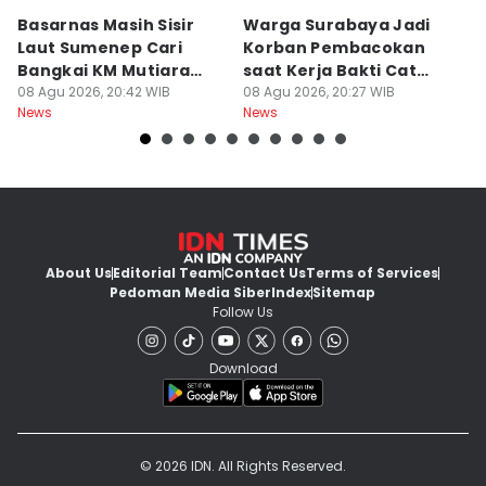
Basarnas Masih Sisir
Warga Surabaya Jadi
E
Laut Sumenep Cari
Korban Pembacokan
B
Bangkai KM Mutiara
saat Kerja Bakti Cat
P
Sentosa II
08 Agu 2026, 20:42 WIB
Gapura
08 Agu 2026, 20:27 WIB
N
08
News
News
Ne
About Us
Editorial Team
Contact Us
Terms of Services
Pedoman Media Siber
Index
Sitemap
Follow Us
Download
© 2026 IDN. All Rights Reserved.