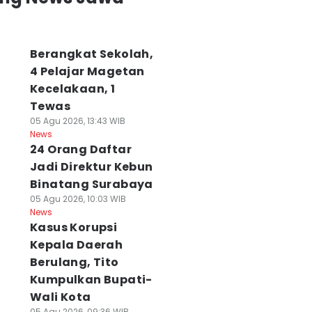
Berangkat Sekolah,
4 Pelajar Magetan
Kecelakaan, 1
agis! Ibu di
Kecelakaan di
Musda Demokra
Tewas
gawi Tewas
Jatim, Jasa
Jatim
iduga Dibunuh
Raharja Bilang
Menggantung,
05 Agu 2026, 13:43 WIB
News
nak Kandungnya
Naik, Polda
Pengurus Belum
24 Orang Daftar
 Agu 2026, 15:34 WIB
Ngomong Turun
Tentu Aman
ws
06 Agu 2026, 14:28 WIB
06 Agu 2026, 13:25 WIB
Jadi Direktur Kebun
News
News
Binatang Surabaya
05 Agu 2026, 10:03 WIB
News
Kasus Korupsi
Kepala Daerah
Berulang, Tito
Kumpulkan Bupati-
Wali Kota
05 Agu 2026, 09:36 WIB