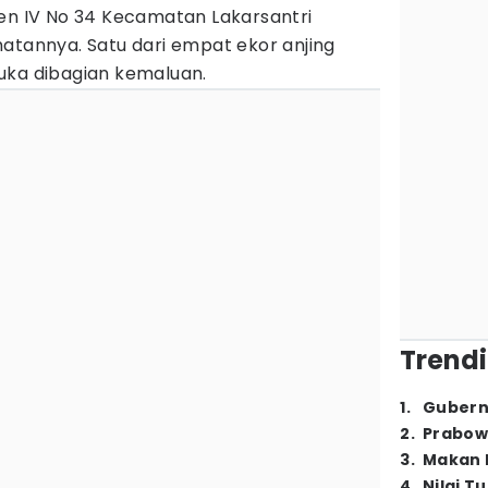
en IV No 34 Kecamatan Lakarsantri
atannya. Satu dari empat ekor anjing
uka dibagian kemaluan.
Trendi
1
.
Gubern
2
.
Prabow
3
.
Makan B
4
.
Nilai T