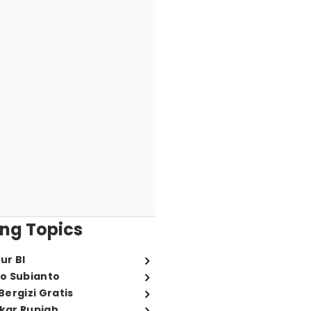
ng Topics
ur BI
o Subianto
ergizi Gratis
ukar Rupiah