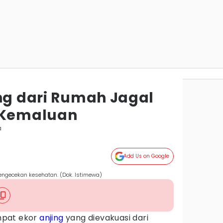
ing dari Rumah Jagal
i Kemaluan
a
Add Us on Google
pengecekan kesehatan. (Dok. Istimewa)
mpat ekor
anjing
yang dievakuasi dari