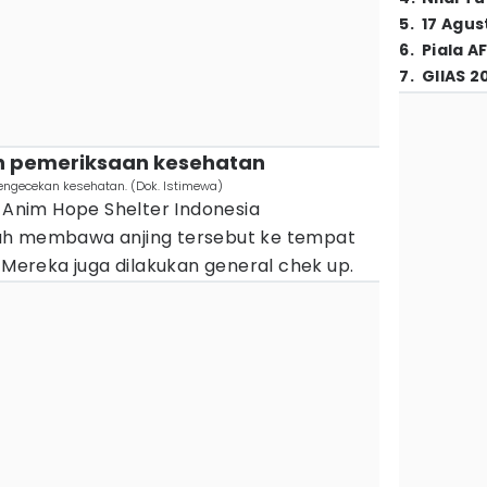
5
.
17 Agus
6
.
Piala A
7
.
GIIAS 2
kan pemeriksaan kesehatan
pengecekan kesehatan. (Dok. Istimewa)
a Anim Hope Shelter Indonesia
ah membawa anjing tersebut ke tempat
ereka juga dilakukan general chek up.