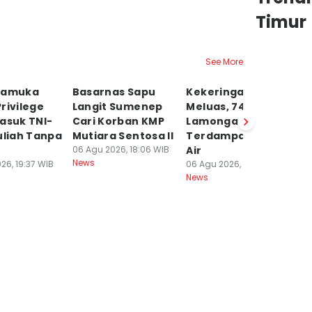
Timur
See More
ramuka
Basarnas Sapu
Kekeringan Mulai
Tr
rivilege
Langit Sumenep
Meluas, 741 KK di
N
asuk TNI-
Cari Korban KMP
Lamongan
D
uliah Tanpa
Mutiara Sentosa II
Terdampak Krisis
A
06 Agu 2026, 18:06 WIB
Air
06
News
Ne
26, 19:37 WIB
06 Agu 2026, 18:05 WIB
News