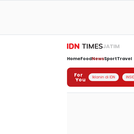
JATIM
Home
Food
News
Sport
Travel
For
Iklanin di IDN
INSI
You