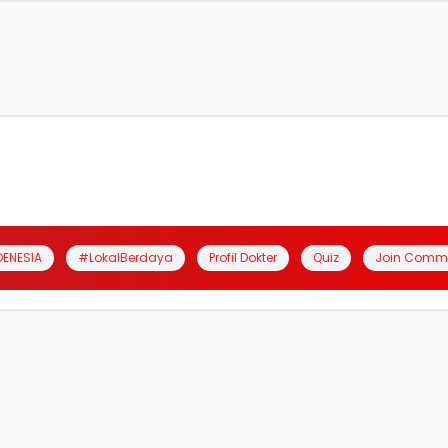
DENESIA
#LokalBerdaya
Profil Dokter
Quiz
Join Comm