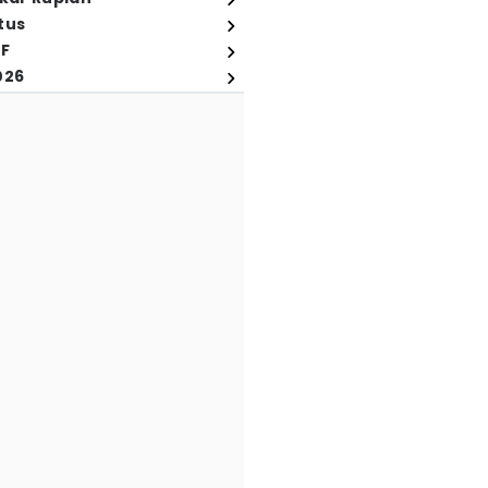
tus
FF
026