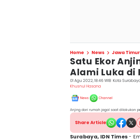
Home
News
Jawa Timur
Satu Ekor Anj
Alami Luka d
01 Agu 2022, 18:46 WIB
Kota Surabay
Khusnul Hasana
News
Channel
Anjing dari rumah jagal saat dilakukan 
Share Article
Surabaya, IDN Times
- E