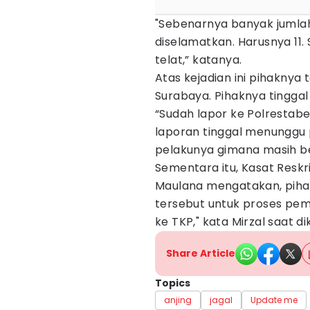
"Sebenarnya banyak jumlahn
diselamatkan. Harusnya 11
telat,” katanya.
Atas kejadian ini pihakny
Surabaya. Pihaknya tingga
“Sudah lapor ke Polrestab
laporan tinggal menunggu p
pelakunya gimana masih be
Sementara itu, Kasat Reskr
Maulana mengatakan, piha
tersebut untuk proses peme
ke TKP," kata Mirzal saat d
Share Article
Topics
anjing
jagal
Update me