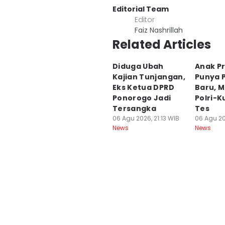
Editorial Team
Editor
Faiz Nashrillah
Related Articles
Diduga Ubah
Anak P
Kajian Tunjangan,
Punya P
Eks Ketua DPRD
Baru, M
Ponorogo Jadi
Polri-K
Tersangka
Tes
06 Agu 2026, 21:13 WIB
06 Agu 20
News
News