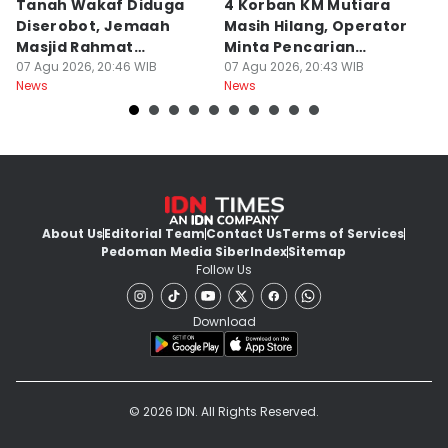
Tanah Wakaf Diduga
4 Korban KM Mutiara
K
Diserobot, Jemaah
Masih Hilang, Operator
C
Masjid Rahmat
Minta Pencarian
H
Surabaya Protes
07 Agu 2026, 20:46 WIB
Dilanjut
07 Agu 2026, 20:43 WIB
07
News
News
Ne
About Us
Editorial Team
Contact Us
Terms of Services
Pedoman Media Siber
Index
Sitemap
Follow Us
Download
© 2026 IDN. All Rights Reserved.