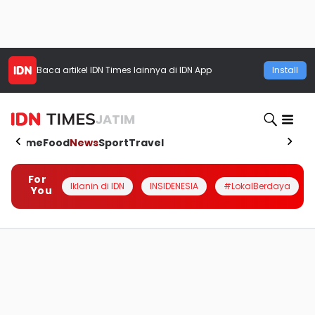
Baca artikel
IDN Times
lainnya di IDN App
Install
JATIM
Home
Food
News
Sport
Travel
For
Iklanin di IDN
INSIDENESIA
#LokalBerdaya
You