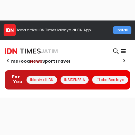
Baca artikel
IDN Times
lainnya di IDN App
Install
JATIM
Home
Food
News
Sport
Travel
For
Iklanin di IDN
INSIDENESIA
#LokalBerdaya
You