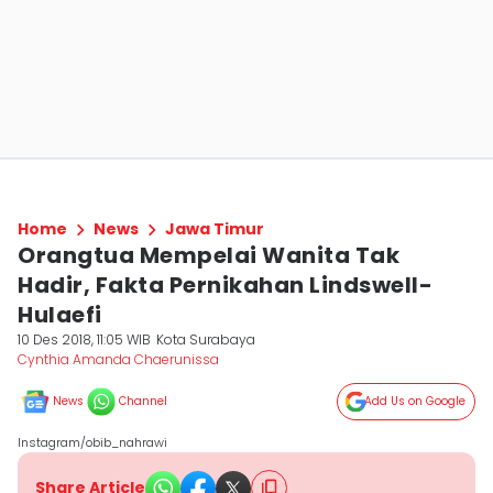
Home
News
Jawa Timur
Orangtua Mempelai Wanita Tak
Hadir, Fakta Pernikahan Lindswell-
Hulaefi
10 Des 2018, 11:05 WIB
Kota Surabaya
Cynthia Amanda Chaerunissa
News
Channel
Add Us on Google
Instagram/obib_nahrawi
Share Article