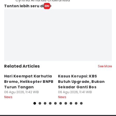
Cynthia Amanda Chaerunissa
Tonton lebih seru di
Related Articles
See More
Hari Keempat Karhutla
Kasus Korupsi: KBS
B
Bromo, Helikopter BNPB
Butuh Upgrade, Bukan
E
Turun Tangan
Sekadar Ganti Bos
M
06 Agu 2026, 11:42 WIB
06 Agu 2026, 11:41 WIB
P
06
News
News
Ne