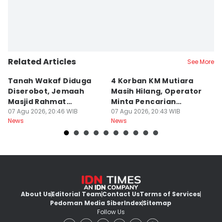
Related Articles
See More
Tanah Wakaf Diduga
4 Korban KM Mutiara
K
Diserobot, Jemaah
Masih Hilang, Operator
C
Masjid Rahmat
Minta Pencarian
H
Surabaya Protes
07 Agu 2026, 20:46 WIB
Dilanjut
07 Agu 2026, 20:43 WIB
07
News
News
Ne
About Us
Editorial Team
Contact Us
Terms of Services
Pedoman Media Siber
Index
Sitemap
Follow Us