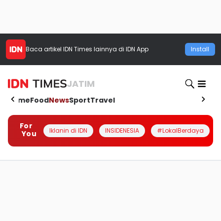
Baca artikel
IDN Times
lainnya di IDN App
Install
JATIM
Home
Food
News
Sport
Travel
For
Iklanin di IDN
INSIDENESIA
#LokalBerdaya
You