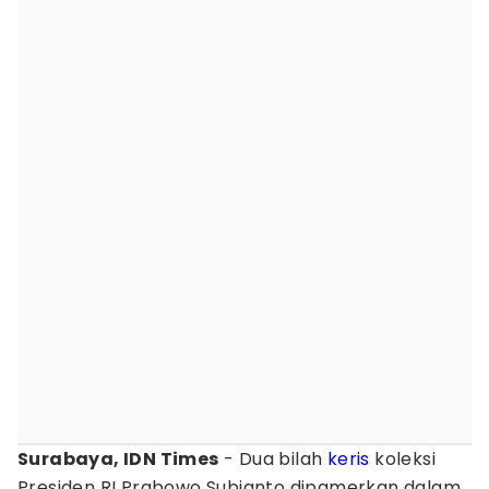
Surabaya, IDN Times
- Dua bilah
keris
koleksi
Presiden RI Prabowo Subianto dipamerkan dalam