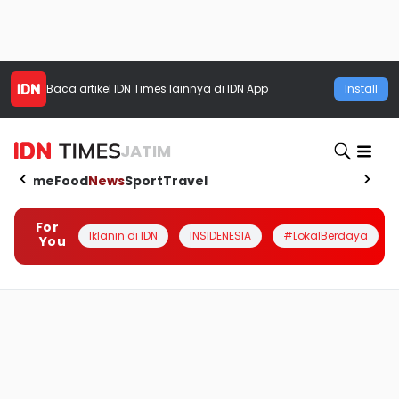
Baca artikel
IDN Times
lainnya di IDN App
Install
JATIM
Home
Food
News
Sport
Travel
For
Iklanin di IDN
INSIDENESIA
#LokalBerdaya
You