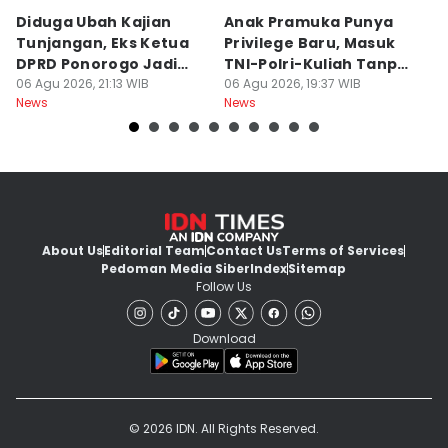
Diduga Ubah Kajian
Anak Pramuka Punya
B
Tunjangan, Eks Ketua
Privilege Baru, Masuk
S
DPRD Ponorogo Jadi
TNI-Polri-Kuliah Tanpa
K
Tersangka
06 Agu 2026, 21:13 WIB
Tes
06 Agu 2026, 19:37 WIB
06
News
News
Ne
About Us
Editorial Team
Contact Us
Terms of Services
Pedoman Media Siber
Index
Sitemap
Follow Us
Download
© 2026 IDN. All Rights Reserved.