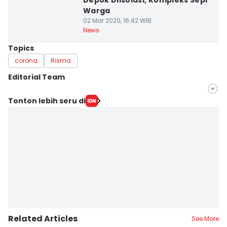
Depok Diisolasi, Kompleks Sepi
Warga
02 Mar 2020, 16:42 WIB
News
Topics
corona
Risma
Editorial Team
Editor
Tonton lebih seru di
Dida Tenola
Editor
Faiz Nashrillah
Related Articles
See More