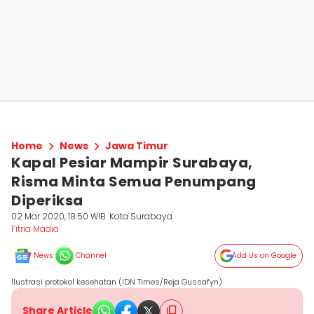
Home
News
Jawa Timur
Kapal Pesiar Mampir Surabaya,
Risma Minta Semua Penumpang
Diperiksa
02 Mar 2020, 18:50 WIB
Kota Surabaya
Fitria Madia
News
Channel
Add Us on Google
Ilustrasi protokol kesehatan (IDN Times/Reja Gussafyn)
Share Article