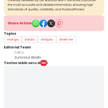
carefully reviewed by our editorial team. We strive to provide
the most accurate and reliable information, ensuring high
standards of quality, credibility, and trustworthiness.
Share Article
Topics
manga
boruto
shinjuku
Divert me
Editorial Team
Editor
Zumrotul Abidin
Tonton lebih seru di