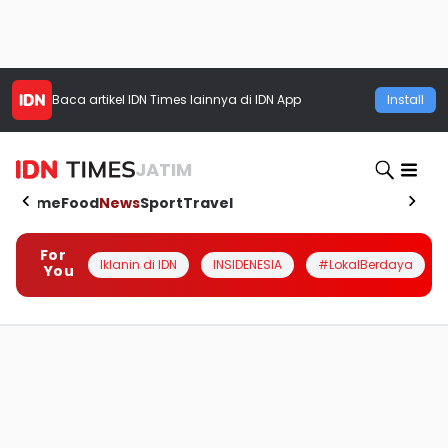
Baca artikel
IDN Times
lainnya di IDN App
Install
JATIM
Home
Food
News
Sport
Travel
For
Iklanin di IDN
INSIDENESIA
#LokalBerdaya
You