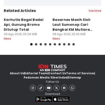
Related Articles
See More
Karhutla Bagai Badai
Basarnas Masih Sisir
W
Api, Gunung Bromo
Laut Sumenep Cari
K
Ditutup Total
Bangkai KM Mutiara
sa
09 Agu 2026, 05:24 WIB
Sentosa II
08 Agu 2026, 20:42 WIB
G
08
News
News
Ne
About Us
Editorial Team
Contact Us
Terms of Services
Pedoman Media Siber
Index
Sitemap
Follow Us
Download