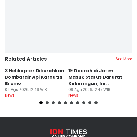
Editor
Faiz Nashrillah
Related Articles
See More
3 Helikopter Dikerahkan
19 Daerah di Jatim
P
Bombardir Api Karhutla
Masuk Status Darurat
T
Bromo
Kekeringan, Ini
Ka
09 Agu 2026, 12:49 WIB
Daftarnya
09 Agu 2026, 12:47 WIB
T
09
News
News
Ne