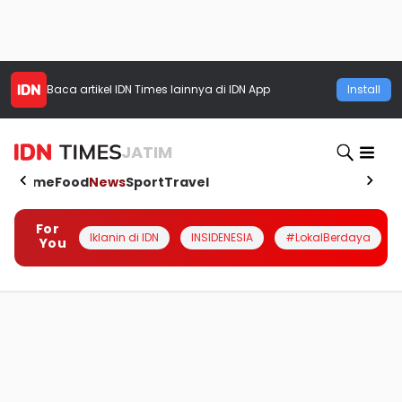
Baca artikel
IDN Times
lainnya di IDN App
Install
JATIM
Home
Food
News
Sport
Travel
For
Iklanin di IDN
INSIDENESIA
#LokalBerdaya
You