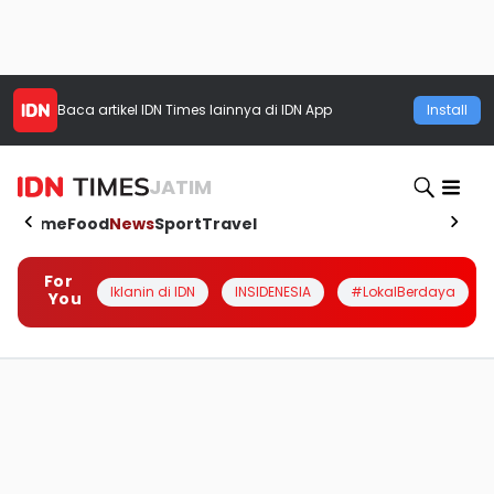
Baca artikel
IDN Times
lainnya di IDN App
Install
JATIM
Home
Food
News
Sport
Travel
For
Iklanin di IDN
INSIDENESIA
#LokalBerdaya
You