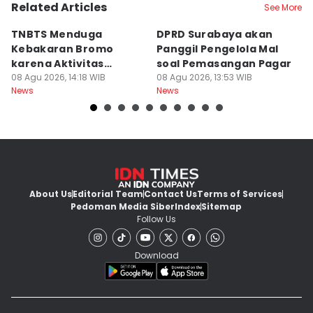
Related Articles
See More
TNBTS Menduga
DPRD Surabaya akan
Semi
Kebakaran Bromo
Panggil Pengelola Mal
M
karena Aktivitas
soal Pemasangan Pagar
U
Manusia
08 Agu 2026, 14:18 WIB
08 Agu 2026, 13:53 WIB
08
News
News
Ne
About Us
Editorial Team
Contact Us
Terms of Services
Pedoman Media Siber
Index
Sitemap
Follow Us
Download