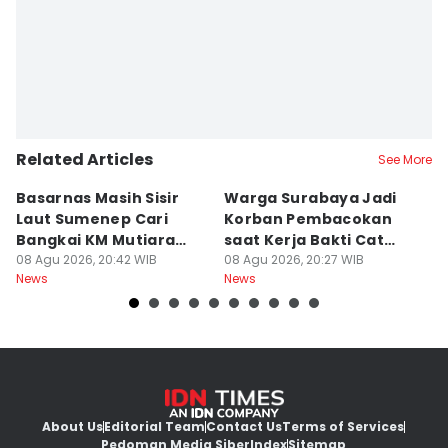
Related Articles
See More
Basarnas Masih Sisir
Warga Surabaya Jadi
E
Laut Sumenep Cari
Korban Pembacokan
B
Bangkai KM Mutiara
saat Kerja Bakti Cat
P
Sentosa II
08 Agu 2026, 20:42 WIB
Gapura
08 Agu 2026, 20:27 WIB
N
08
News
News
Ne
About Us
Editorial Team
Contact Us
Terms of Services
Pedoman Media Siber
Index
Sitemap