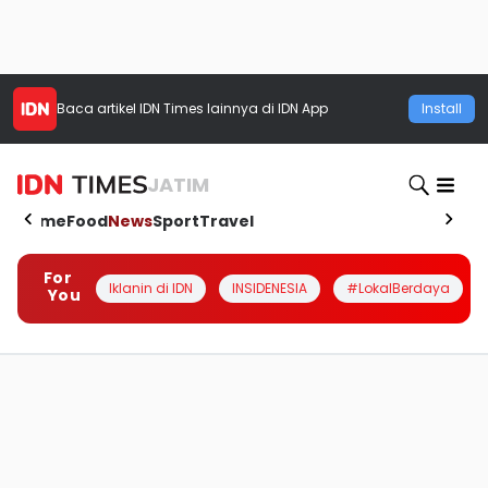
Baca artikel
IDN Times
lainnya di IDN App
Install
JATIM
Home
Food
News
Sport
Travel
For
Iklanin di IDN
INSIDENESIA
#LokalBerdaya
You