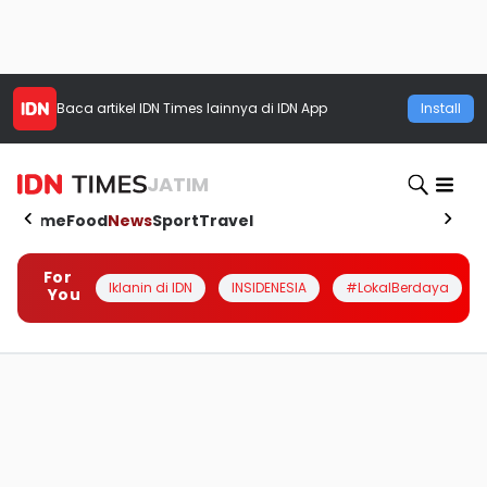
Baca artikel
IDN Times
lainnya di IDN App
Install
JATIM
Home
Food
News
Sport
Travel
For
Iklanin di IDN
INSIDENESIA
#LokalBerdaya
You