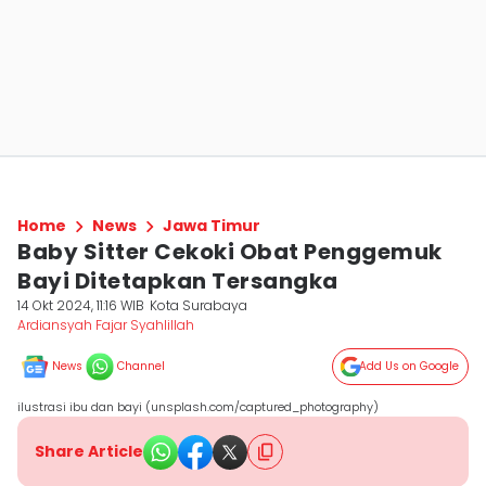
Home
News
Jawa Timur
Baby Sitter Cekoki Obat Penggemuk
Bayi Ditetapkan Tersangka
14 Okt 2024, 11:16 WIB
Kota Surabaya
Ardiansyah Fajar Syahlillah
News
Channel
Add Us on Google
ilustrasi ibu dan bayi (unsplash.com/captured_photography)
Share Article