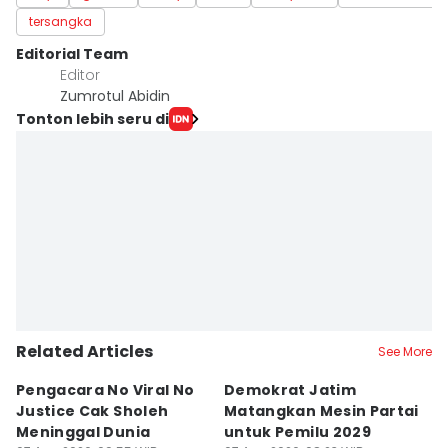
tersangka
Editorial Team
Editor
Zumrotul Abidin
Tonton lebih seru di
Related Articles
See More
Pengacara No Viral No
Demokrat Jatim
S
Justice Cak Sholeh
Matangkan Mesin Partai
J
Meninggal Dunia
untuk Pemilu 2029
S