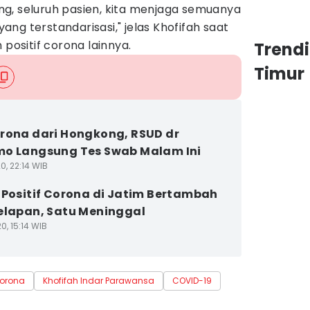
g, seluruh pasien, kita menjaga semuanya
ng terstandarisasi," jelas Khofifah saat
 positif corona lainnya.
Trend
Timur
rona dari Hongkong, RSUD dr
o Langsung Tes Swab Malam Ini
0, 22:14 WIB
 Positif Corona di Jatim Bertambah
elapan, Satu Meninggal
0, 15:14 WIB
corona
Khofifah Indar Parawansa
COVID-19