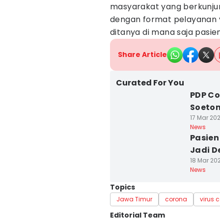
masyarakat yang berkunjun
dengan format pelayanan ya
ditanya di mana saja pasien
Share Article
Curated For You
PDP Co
Soetom
17 Mar 202
News
Pasien
Jadi D
18 Mar 202
News
Topics
Jawa Timur
corona
virus 
Editorial Team