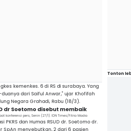
Tonton leb
angkes kemenkes. 6 di RS di surabaya. Yang
-duanya dari Saiful Anwar," ujar Khofifah
dung Negara Grahadi, Rabu (18/3).
SUD dr Soetomo disebut membaik
t konferensi pers, Senin (27/1). IDN Times/Fitria Madia
asi PKRS dan Humas RSUD dr. Soetomo dr.
ar SpAn menyebutkan, 2 dari 6 pasien