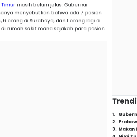
 Timur
masih belum jelas. Gubernur
 hanya menyebutkan bahwa ada 7 pasien
m, 6 orang di Surabaya, dan 1 orang lagi di
 di rumah sakit mana sajakah para pasien
Trendi
1
.
Gubern
2
.
Prabow
3
.
Makan B
4
.
Nilai T