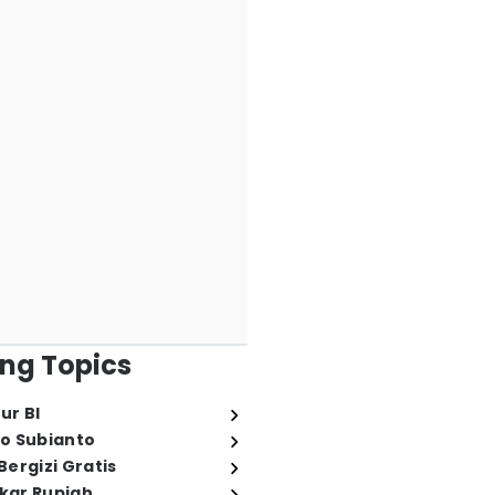
ng Topics
ur BI
o Subianto
ergizi Gratis
ukar Rupiah