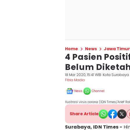
Home
News
Jawa Timur
4 Pasien Posit
Belum Diketah
18 Mar 2020, 15:41 WIB
Kota Surabaya
Fitria Madia
News
Channel
Ilustrasi virus corona (IDN Times/Arief R
Share Article
Surabaya, IDN Times -
Hin