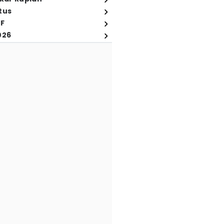
tus
FF
026