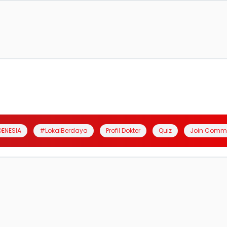
DENESIA
#LokalBerdaya
Profil Dokter
Quiz
Join Comm