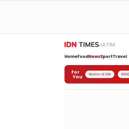
JATIM
Home
Food
News
Sport
Travel
For
Iklanin di IDN
INSI
You