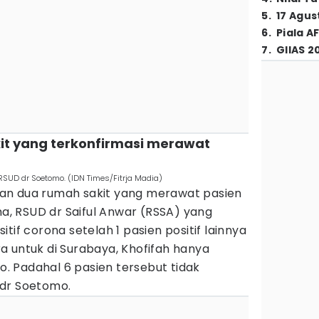
5
.
17 Agus
6
.
Piala A
7
.
GIIAS 2
kit yang terkonfirmasi merawat
RSUD dr Soetomo. (IDN Times/Fitrja Madia)
an dua rumah sakit yang merawat pasien
ma, RSUD dr Saiful Anwar (RSSA) yang
tif corona setelah 1 pasien positif lainnya
a untuk di Surabaya, Khofifah hanya
 Padahal 6 pasien tersebut tidak
 dr Soetomo.