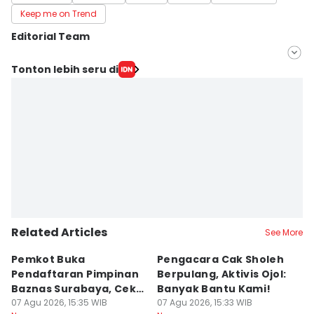
Keep me on Trend
Editorial Team
Editor
Tonton lebih seru di
Aria Hamzah
Editor
Faiz Nashrillah
Related Articles
See More
Pemkot Buka
Pengacara Cak Sholeh
B
Pendaftaran Pimpinan
Berpulang, Aktivis Ojol:
M
Baznas Surabaya, Cek
Banyak Bantu Kami!
D
Syaratnya
07 Agu 2026, 15:35 WIB
07 Agu 2026, 15:33 WIB
G
07