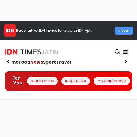
Baca artikel
IDN Times
lainnya di IDN App
Install
JATIM
Home
Food
News
Sport
Travel
For
Iklanin di IDN
INSIDENESIA
#LokalBerdaya
You