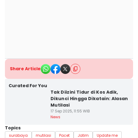
Share Article
Curated For You
Tak Diizini Tidur di Kos Adik,
Dikunci Hingga Dikatain: Alasan
Mutilasi
17 Sep 2025, 11:55 WIB
News
Topics
surabaya
mutilasi
Pacet
Jatim
Update me