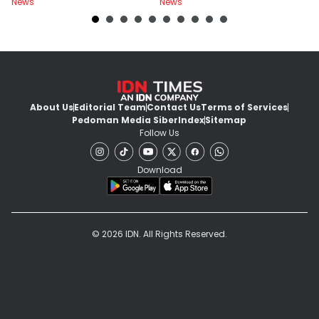
News
News
Ne
About Us
Editorial Team
Contact Us
Terms of Services
Pedoman Media Siber
Index
Sitemap
Follow Us
Download
© 2026 IDN. All Rights Reserved.