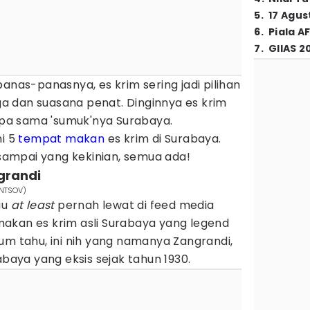
5
.
17 Agus
6
.
Piala A
7
.
GIIAS 2
anas-panasnya, es krim sering jadi pilihan
 dan suasana penat. Dinginnya es krim
lupa sama 'sumuk'nya Surabaya.
ni 5
tempat makan
es krim di Surabaya.
l sampai yang kekinian, semua ada!
grandi
INTSOV)
au
at least
pernah lewat di feed media
akan es krim asli Surabaya yang legend
um tahu, ini nih yang namanya Zangrandi,
abaya yang eksis sejak tahun 1930.