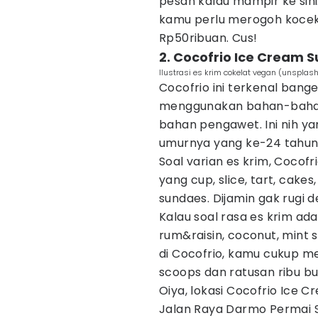
pesan kalau mampir ke sini
kamu perlu merogoh kocek 
Rp50ribuan. Cus!
2. Cocofrio Ice Cream 
Ilustrasi es krim cokelat vegan (unspla
Cocofrio ini terkenal bang
menggunakan bahan-bahan
bahan pengawet. Ini nih ya
umurnya yang ke-24 tahun 
Soal varian es krim, Cocofr
yang cup, slice, tart, cakes
sundaes. Dijamin gak rugi d
Kalau soal rasa es krim ada
rum&raisin, coconut, mint s
di Cocofrio, kamu cukup m
scoops dan ratusan ribu bua
Oiya, lokasi Cocofrio Ice 
Jalan Raya Darmo Permai 