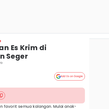
e
n Es Krim di
in Seger
ya
Add Us on Google
 favorit semua kalangan. Mulai anak-