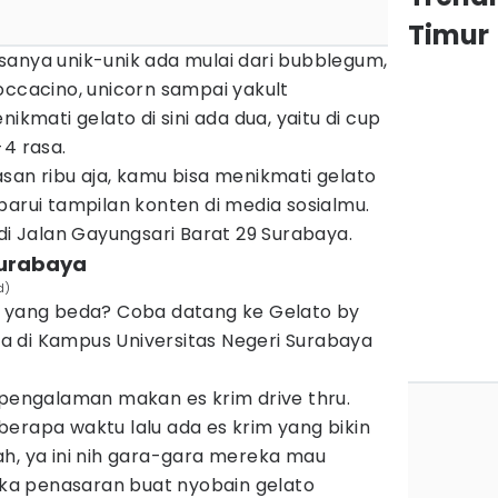
Timur
 rasanya unik-unik ada mulai dari bubblegum,
occacino, unicorn sampai yakult
ikmati gelato di sini ada dua, yaitu di cup
-4 rasa.
san ribu aja, kamu bisa menikmati gelato
barui tampilan konten di media sosialmu.
 di Jalan Gayungsari Barat 29 Surabaya.
Surabaya
d)
m yang beda? Coba datang ke Gelato by
 di Kampus Universitas Negeri Surabaya
 pengalaman makan es krim drive thru.
erapa waktu lalu ada es krim yang bikin
ah, ya ini nih gara-gara mereka mau
reka penasaran buat nyobain gelato