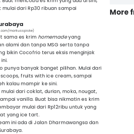
. Buat mencoba es krim yang ada di sini,
mulai dari Rp30 ribuan sampai
More 
Surabaya
sh.com/markusspiske)
et sama es krim
homemade
yang
 alami dan tanpa MSG serta tanpa
ng bikin Cocofrio terus eksis menginjak
ini.
io punya banyak banget pilihan. Mulai dari
, scoops, fruits with ice cream, sampai
eh kalau mampir ke sini.
 mulai dari coklat, durian, moka, nougat,
ampai vanilla. Buat bisa nikmatin es krim
embayar mulai dari Rp12ribu untuk yang
t yang ice tart.
Cream ini ada di Jalan Dharmawangsa dan
Surabaya.