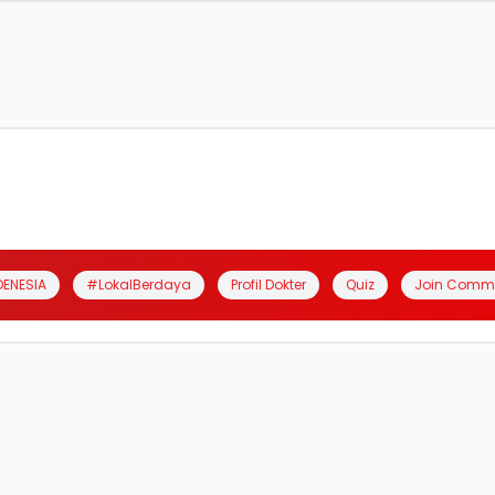
DENESIA
#LokalBerdaya
Profil Dokter
Quiz
Join Comm