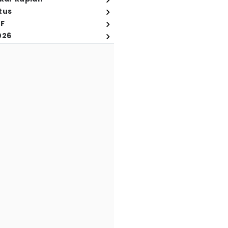
tus
FF
026