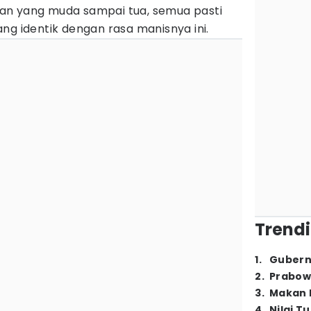
an yang muda sampai tua, semua pasti
ng identik dengan rasa manisnya ini.
Trendi
1
.
Gubern
2
.
Prabow
3
.
Makan B
4
.
Nilai T