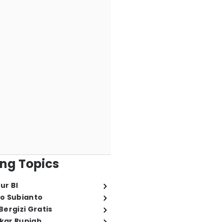
ng Topics
ur BI
o Subianto
ergizi Gratis
ukar Rupiah