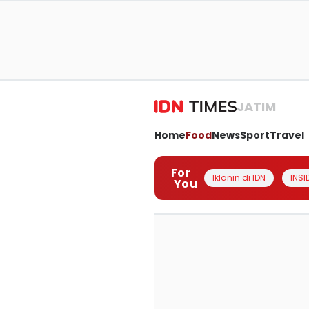
JATIM
Home
Food
News
Sport
Travel
For
Iklanin di IDN
INSI
You