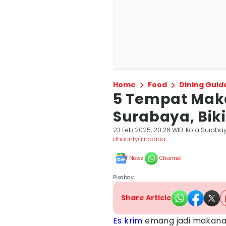
Home
Food
Dining Guid
5 Tempat Maka
Surabaya, Bik
23 Feb 2025, 20:26 WIB
Kota Suraba
dhafintya noorca
News
Channel
Pixabay
Share Article
Es krim
emang jadi makanan