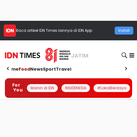
Baca artikel
IDN Times
lainnya di IDN App
Install
JATIM
Home
Food
News
Sport
Travel
For
Iklanin di IDN
INSIDENESIA
#LokalBerdaya
You