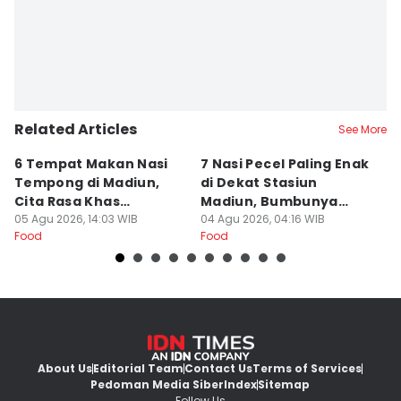
Related Articles
See More
6 Tempat Makan Nasi
7 Nasi Pecel Paling Enak
5
Tempong di Madiun,
di Dekat Stasiun
S
Cita Rasa Khas
Madiun, Bumbunya
A
Banyuwangi
05 Agu 2026, 14:03 WIB
Khas
04 Agu 2026, 04:16 WIB
03
Food
Food
Fo
About Us
Editorial Team
Contact Us
Terms of Services
Pedoman Media Siber
Index
Sitemap
Follow Us