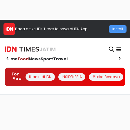
Baca artikel
IDN Times
lainnya di IDN App
Install
JATIM
Home
Food
News
Sport
Travel
For
Iklanin di IDN
INSIDENESIA
#LokalBerdaya
You