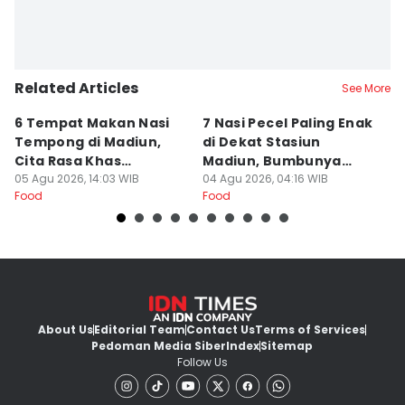
Related Articles
See More
6 Tempat Makan Nasi
7 Nasi Pecel Paling Enak
5
Tempong di Madiun,
di Dekat Stasiun
S
Cita Rasa Khas
Madiun, Bumbunya
A
Banyuwangi
05 Agu 2026, 14:03 WIB
Khas
04 Agu 2026, 04:16 WIB
03
Food
Food
Fo
About Us
Editorial Team
Contact Us
Terms of Services
Pedoman Media Siber
Index
Sitemap
Follow Us