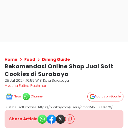
Home
Food
Dining Guide
Rekomendasi Online Shop Jual Soft
Cookies di Surabaya
25 Jul 2024, 16:59 WIB
Kota Surabaya
Myesha Fatina Rachman
News
Channel
Add Us on Google
ilustrasi soft cookies. https://pixabay.com/users/dmarr515-16334776/
Share Article