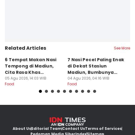
Related Articles
See More
6 Tempat Makan Nasi
7 Nasi Pecel Paling Enak
5
Tempong di Madiun,
di Dekat Stasiun
S
Cita Rasa Khas
Madiun, Bumbunya
A
Banyuwangi
05 Agu 2026, 14:03 WIB
Khas
04 Agu 2026, 04:16 WIB
03
Food
Food
Fo
About Us
Editorial Team
Contact Us
Terms of Services
Pedoman Media Siber
Index
Sitemap