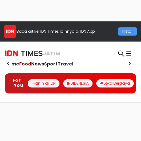
Baca artikel
IDN Times
lainnya di IDN App
Install
JATIM
Home
Food
News
Sport
Travel
For
Iklanin di IDN
INSIDENESIA
#LokalBerdaya
You