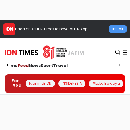
Baca artikel
IDN Times
lainnya di IDN App
Install
JATIM
Home
Food
News
Sport
Travel
For
Iklanin di IDN
INSIDENESIA
#LokalBerdaya
You