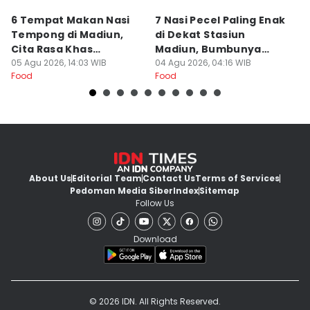
6 Tempat Makan Nasi
7 Nasi Pecel Paling Enak
5
Tempong di Madiun,
di Dekat Stasiun
S
Cita Rasa Khas
Madiun, Bumbunya
A
Banyuwangi
05 Agu 2026, 14:03 WIB
Khas
04 Agu 2026, 04:16 WIB
03
Food
Food
Fo
About Us
Editorial Team
Contact Us
Terms of Services
Pedoman Media Siber
Index
Sitemap
Follow Us
Download
© 2026 IDN. All Rights Reserved.