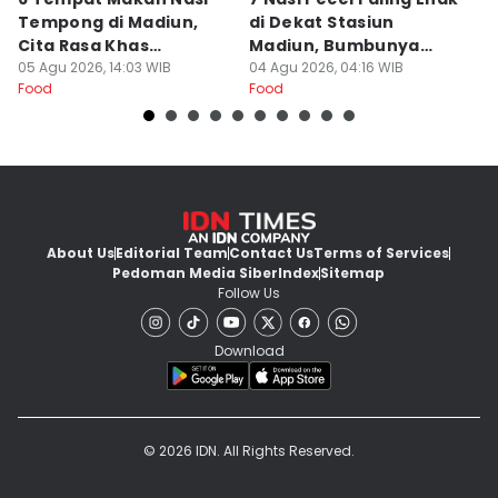
Tempong di Madiun,
di Dekat Stasiun
S
Cita Rasa Khas
Madiun, Bumbunya
A
Banyuwangi
05 Agu 2026, 14:03 WIB
Khas
04 Agu 2026, 04:16 WIB
03
Food
Food
Fo
About Us
Editorial Team
Contact Us
Terms of Services
Pedoman Media Siber
Index
Sitemap
Follow Us
Download
© 2026 IDN. All Rights Reserved.