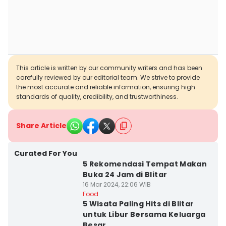
This article is written by our community writers and has been
carefully reviewed by our editorial team. We strive to provide
the most accurate and reliable information, ensuring high
standards of quality, credibility, and trustworthiness.
Share Article
Curated For You
5 Rekomendasi Tempat Makan
Buka 24 Jam di Blitar
16 Mar 2024, 22:06 WIB
Food
5 Wisata Paling Hits di Blitar
untuk Libur Bersama Keluarga
Besar