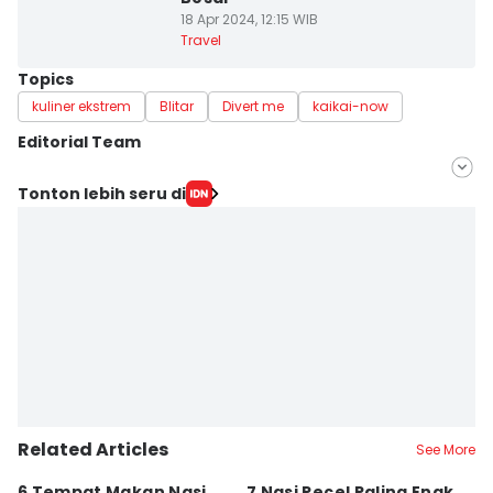
18 Apr 2024, 12:15 WIB
Travel
Topics
kuliner ekstrem
Blitar
Divert me
kaikai-now
Editorial Team
Editor
Tonton lebih seru di
Mayang Ulfah Narimanda
Editor
Faiz Nashrillah
Related Articles
See More
6 Tempat Makan Nasi
7 Nasi Pecel Paling Enak
5