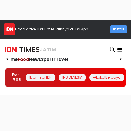
Baca artikel
IDN Times
lainnya di IDN App
Install
JATIM
Home
Food
News
Sport
Travel
For
Iklanin di IDN
INSIDENESIA
#LokalBerdaya
You