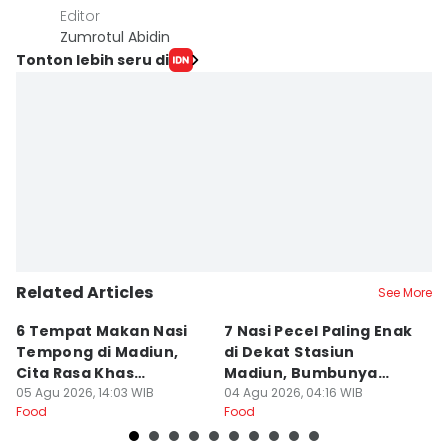
Editor
Zumrotul Abidin
Tonton lebih seru di
Related Articles
See More
6 Tempat Makan Nasi
7 Nasi Pecel Paling Enak
5
Tempong di Madiun,
di Dekat Stasiun
S
Cita Rasa Khas
Madiun, Bumbunya
A
Banyuwangi
05 Agu 2026, 14:03 WIB
Khas
04 Agu 2026, 04:16 WIB
03
Food
Food
Fo