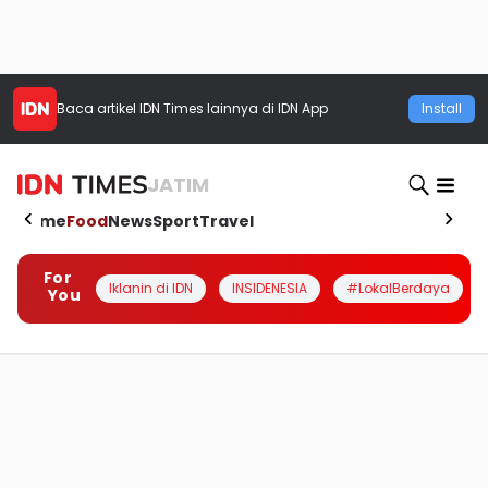
Baca artikel
IDN Times
lainnya di IDN App
Install
JATIM
Home
Food
News
Sport
Travel
For
Iklanin di IDN
INSIDENESIA
#LokalBerdaya
You