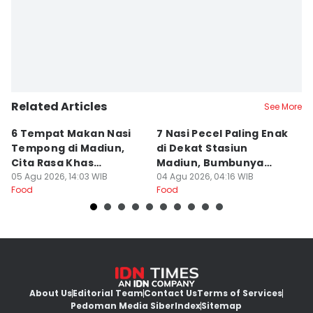
Related Articles
See More
6 Tempat Makan Nasi
7 Nasi Pecel Paling Enak
5
Tempong di Madiun,
di Dekat Stasiun
S
Cita Rasa Khas
Madiun, Bumbunya
A
Banyuwangi
05 Agu 2026, 14:03 WIB
Khas
04 Agu 2026, 04:16 WIB
03
Food
Food
Fo
About Us
Editorial Team
Contact Us
Terms of Services
Pedoman Media Siber
Index
Sitemap