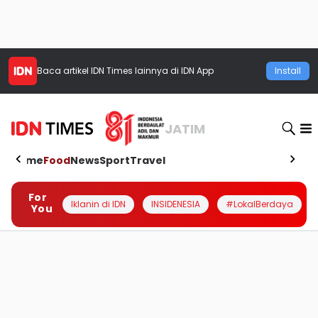
Baca artikel
IDN Times
lainnya di IDN App
Install
JATIM
Home
Food
News
Sport
Travel
For
Iklanin di IDN
INSIDENESIA
#LokalBerdaya
You