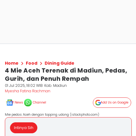
Home
Food
Dining Guide
4 Mie Aceh Terenak di Madiun, Pedas,
Gurih, dan Penuh Rempah
01 Jul 2025, 18:02 WIB
Kab. Madiun
Myesha Fatina Rachman
News
Channel
Add Us on Google
Mie pedas Aceh dengan topping udang (istockphoto.com)
Intinya Sih