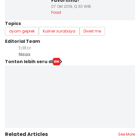
Favoritmu?
07 Okt 2019, 12:30 WIB
Food
Topics
ayam geprek
Kuliner surabaya
Divert me
Editorial Team
Editor
Nisaa
Tonton lebih seru di
Related Articles
See More