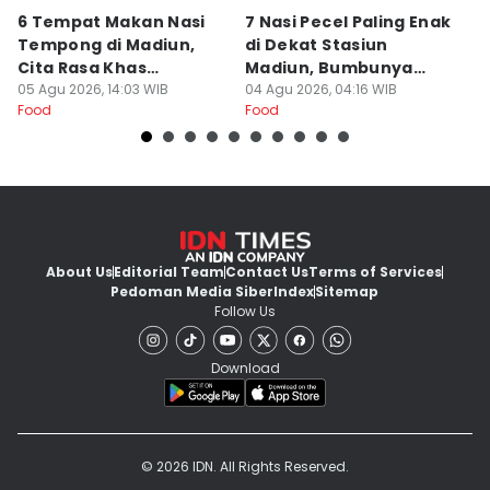
6 Tempat Makan Nasi
7 Nasi Pecel Paling Enak
5
Tempong di Madiun,
di Dekat Stasiun
S
Cita Rasa Khas
Madiun, Bumbunya
A
Banyuwangi
05 Agu 2026, 14:03 WIB
Khas
04 Agu 2026, 04:16 WIB
03
Food
Food
Fo
About Us
Editorial Team
Contact Us
Terms of Services
Pedoman Media Siber
Index
Sitemap
Follow Us
Download
© 2026 IDN. All Rights Reserved.