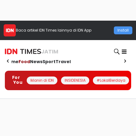
Baca artikel
IDN Times
lainnya di IDN App
Install
JATIM
Home
Food
News
Sport
Travel
For
Iklanin di IDN
INSIDENESIA
#LokalBerdaya
You