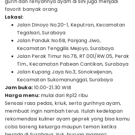
gurih dan renyahnya ayam di sini juga menjadi
favorit banyak orang.
Lokasi:
Jalan Dinoyo No.20-1, Keputran, Kecamatan
Tegalsari, Surabaya
Jalan Panduk No.6B, Panjang Jiwo,
Kecamatan Tenggilis Mejoyo, Surabaya
Jalan Perak Timur No.78, RT.001/RW.05, Perak
Tim., Kecamatan Pabean Cantikan, Surabaya
Jalan Kupang Jaya No.3, Sonokwijenan,
Kecamatan Sukomanunggal, Surabaya
Jam buka:
10.00-21.30 WIB
Harga menu:
mulai dari Rp12 ribu
Sensasi rasa pedas, kriuk, serta gurihnya ayam,
membuat ingin nambah terus. Itulah kedelapan
rekomendasi kuliner ayam geprek yang bisa kamu
coba bareng keluarga maupun teman ketika
berada di Surabaya. Yuk, buruan mampir!