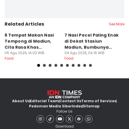
Related Articles
See More
6 Tempat Makan Nasi
7 Nasi Pecel Paling Enak
5
Tempong di Madiun,
di Dekat Stasiun
S
Cita Rasa Khas
Madiun, Bumbunya
A
Banyuwangi
05 Agu 2026, 14:03 WIB
Khas
04 Agu 2026, 04:16 WIB
03
Food
Food
Fo
About Us
Editorial Team
Contact Us
Terms of Services
Pedoman Media Siber
Index
Sitemap
Follow Us
Download