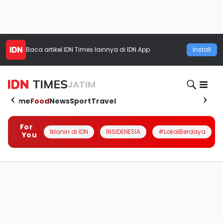
Baca artikel
IDN Times
lainnya di IDN App
Install
JATIM
Home
Food
News
Sport
Travel
For
Iklanin di IDN
INSIDENESIA
#LokalBerdaya
You