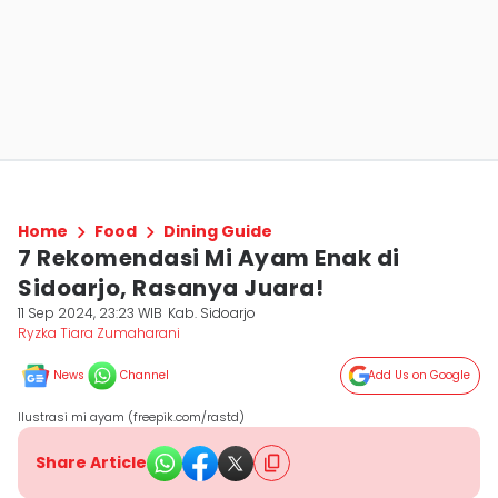
Home
Food
Dining Guide
7 Rekomendasi Mi Ayam Enak di
Sidoarjo, Rasanya Juara!
11 Sep 2024, 23:23 WIB
Kab. Sidoarjo
Ryzka Tiara Zumaharani
News
Channel
Add Us on Google
Ilustrasi mi ayam (freepik.com/rastd)
Share Article