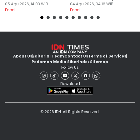
Banyuwangi
05 Agu 2026, 14:03 WIB
Khas
04 Agu 2026, 04:16 WIB
03
Food
Food
Fo
About Us
Editorial Team
Contact Us
Terms of Services
Pedoman Media Siber
Index
Sitemap
Follow Us
Download
© 2026 IDN. All Rights Reserved.