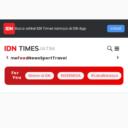
Baca artikel
IDN Times
lainnya di IDN App
Install
JATIM
Home
Food
News
Sport
Travel
For
Iklanin di IDN
INSIDENESIA
#LokalBerdaya
You