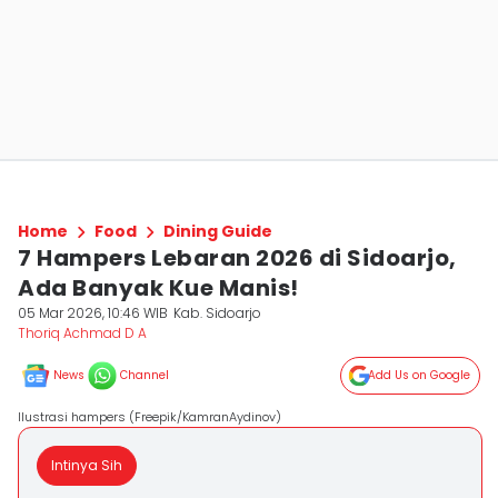
Home
Food
Dining Guide
7 Hampers Lebaran 2026 di Sidoarjo,
Ada Banyak Kue Manis!
05 Mar 2026, 10:46 WIB
Kab. Sidoarjo
Thoriq Achmad D A
News
Channel
Add Us on Google
Ilustrasi hampers (Freepik/KamranAydinov)
Intinya Sih