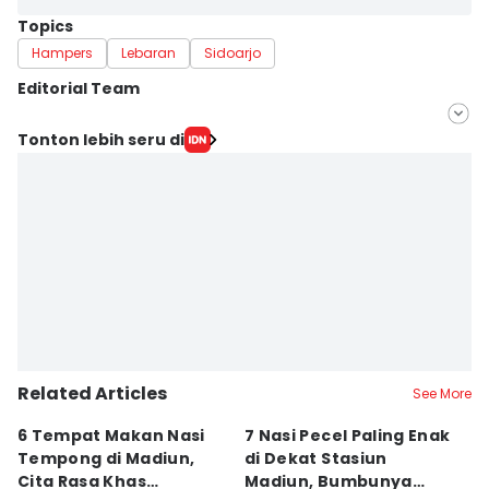
Topics
Hampers
Lebaran
Sidoarjo
Editorial Team
Editor
Tonton lebih seru di
IDN Times Hyperlocal
Editor
Faiz Nashrillah
Related Articles
See More
6 Tempat Makan Nasi
7 Nasi Pecel Paling Enak
5
Tempong di Madiun,
di Dekat Stasiun
S
Cita Rasa Khas
Madiun, Bumbunya
A